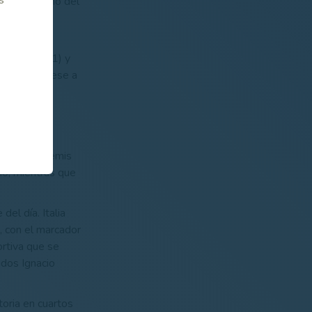
dad se adueñó del
 y María de
omanes (2/1) y
ta vez, y pese a
asculino y
su pase a semis
no, mientras que
el día. Italia
o, con el marcador
ortiva que se
idos Ignacio
toria en cuartos