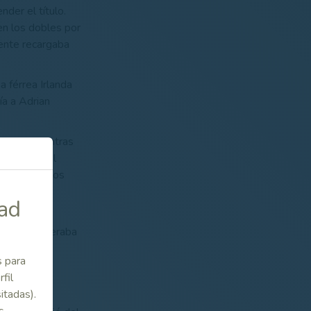
der el título.
en los dobles por
mente recargaba
a férrea Irlanda
a a Adrian
ndeses, mientras
ez que en el
torno para los
dad
 pero supo
l, donde esperaba
s para
fil
itadas).
os primeros
s