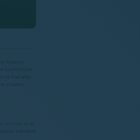
por Equipos
d Country Club
n la final ante
cer y cuarto
or un hoyo en el
artido individual