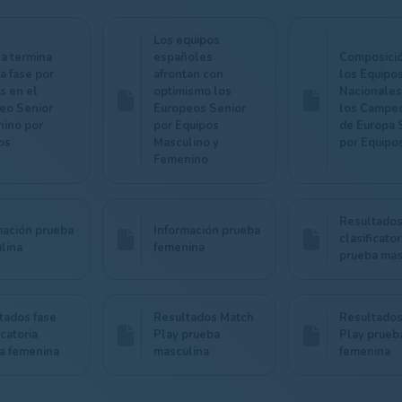
Los equipos
a termina
españoles
Composici
la fase por
afrontan con
los Equipo
s en el
optimismo los
Nacionales
eo Senior
Europeos Senior
los Campe
ino por
por Equipos
de Europa 
os
Masculino y
por Equipo
Femenino
Resultados
mación prueba
Información prueba
clasificator
lina
femenina
prueba mas
tados fase
Resultados Match
Resultados
icatoria
Play prueba
Play prueb
a femenina
masculina
femenina