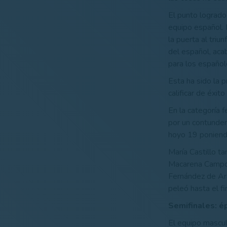
El punto logrado
equipo español. 
la puerta al triu
del español, aca
para los español
Esta ha sido la 
calificar de éxit
En la categoría 
por un contunden
hoyo 19 poniendo
María Castillo t
Macarena Campoma
Fernández de Ara
peleó hasta el fin
Semifinales: é
El equipo masculi