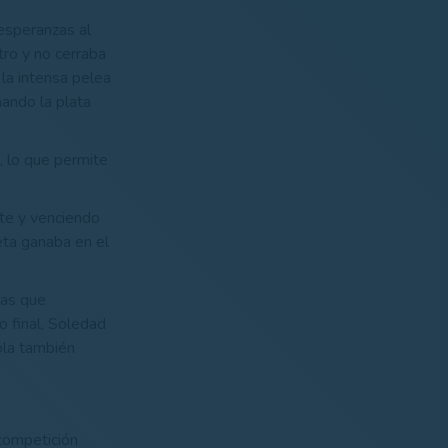
esperanzas al
tro y no cerraba
 la intensa pelea
ando la plata
, lo que permite
rte y venciendo
eta ganaba en el
ras que
 final, Soledad
ola también
 competición