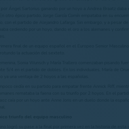
 por Ángel Sartorius ganando por un hoyo a Andrea Braatz daba 
En otro épico partido, Jorge García Comín empataba en su encuen
nfo, con el partido de Alejandro Lafarga. Sin embargo, y a pesar de
baba cediendo por un hoyo, dando el oro a los alemanes y confirm
es.
primera final de un equipo español en el Europeo Senior Masculino
o rotundo la actuación del sexteto.
femenina, Sonia Wunsch y María Trallero comenzaban pisando fue
te 5/4 en el partido de dobles. En los individuales, María de Oru
 ya una ventaja de 2 hoyos a las españolas.
ampoco cedía en su partido para empatar frente Annick Riff, mient
nes remataba la faena con su triunfo por 2 hoyos. En el partido
oz caía por un hoyo ante Anne Joris en un duelo donde la españ
al.
pico triunfo del equipo masculino
no logró su pase a la final por primera vez en la historia de esta