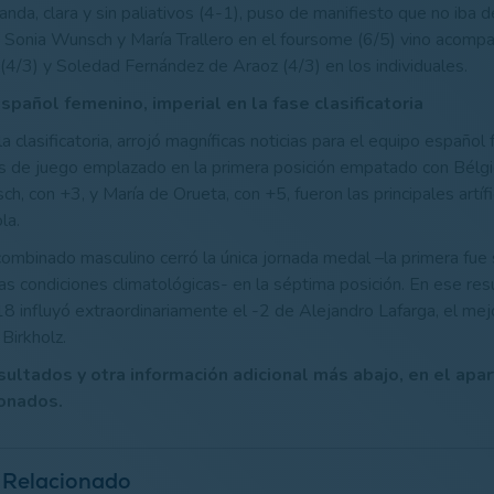
anda, clara y sin paliativos (4-1), puso de manifiesto que no iba de 
 Sonia Wunsch y María Trallero en el foursome (6/5) vino acomp
(4/3) y Soledad Fernández de Araoz (4/3) en los individuales.
pañol femenino, imperial en la fase clasificatoria
la clasificatoria, arrojó magníficas noticias para el equipo españo
as de juego emplazado en la primera posición empatado con Bélg
, con +3, y María de Orueta, con +5, fueron las principales artífi
la.
 combinado masculino cerró la única jornada medal –la primera fue
as condiciones climatológicas- en la séptima posición. En ese res
 influyó extraordinariamente el -2 de Alejandro Lafarga, el mejo
Birkholz.
sultados y otra información adicional más abajo, en el apa
onados.
 Relacionado