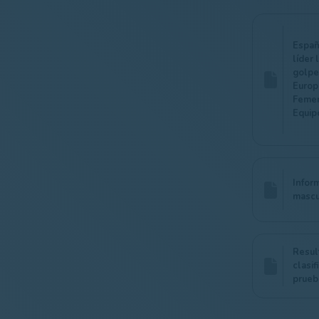
Españ
líder 
golpe
Europ
Femen
Equip
Infor
mascu
Resul
clasif
prueb