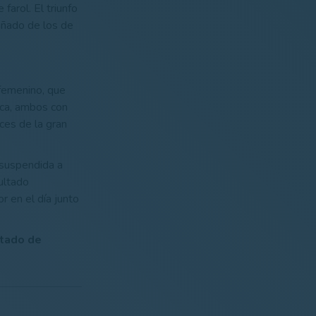
farol. El triunfo
añado de los de
l femenino, que
ica, ambos con
ces de la gran
 suspendida a
ultado
r en el día junto
rtado de