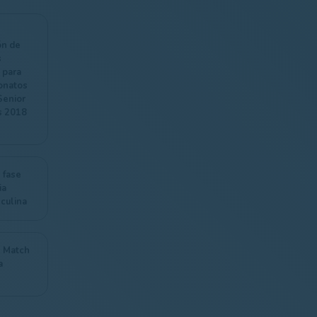
ón de
s
 para
onatos
Senior
s 2018
 fase
ia
culina
 Match
a