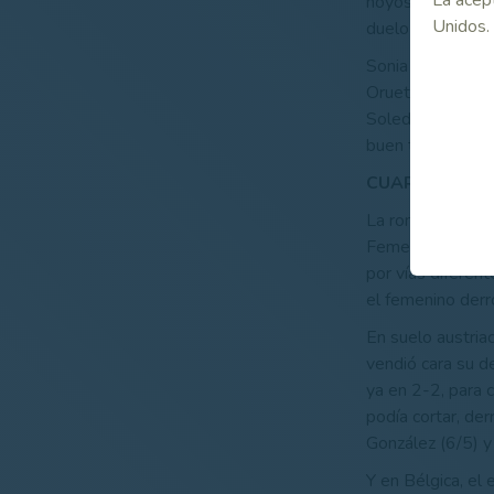
hoyos permitían 
Unidos.
duelo y los resu
Sonia Wunsch y M
Orueta contesta
Soledad Fernánde
buen trabajo real
CUARTOS DE FIN
La ronda de cuar
Femenino 2018 no
por vías diferen
el femenino derr
En suelo austriac
vendió cara su de
ya en 2-2, para 
podía cortar, der
González (6/5) y
Y en Bélgica, el