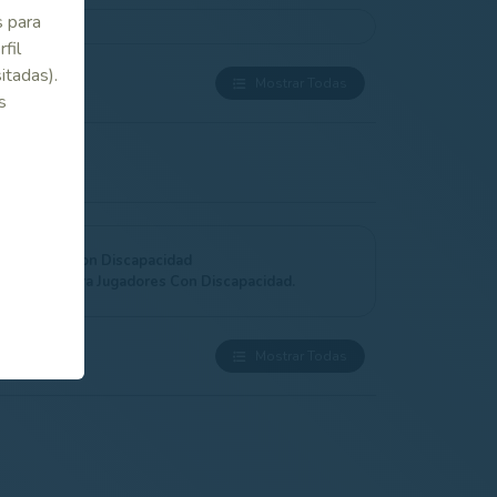
s para
fil
itadas).
Mostrar Todas
s
 Jugadores Con Discapacidad
las 2023 Para Jugadores Con Discapacidad.
Mostrar Todas