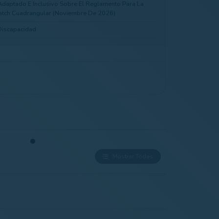
Adaptado E Inclusivo Sobre El Reglamento Para La
Match Cuadrangular (Noviembre De 2026)
Discapacidad
iones EDGA
ero Para El Campeonato De Europa Individual 2023
Adaptado 2023 (Definitivo)
res Con Discapacidad
Mostrar Todas