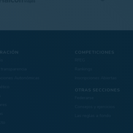
RACIÓN
COMPETICIONES
és
RFEG
 transparencia
Rankings
aciones Autonómicas
Inscripciones Abiertas
ético
OTRAS SECCIONES
s
Federarse
ares
Consejos y ejercicios
as
Las reglas a fondo
cto