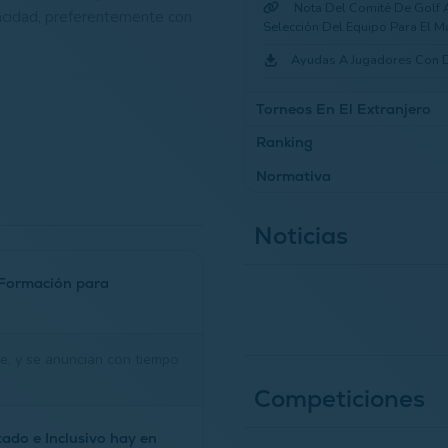
Nota Del Comité De Golf 
pacidad, preferentemente con
Selección Del Equipo Para El 
Ayudas A Jugadores Con 
Torneos En El Extranjero
Ranking
Calendario De Competic
Normativa
Reglamento Ranking Valed
Ranking Nacional De Golf 
Regla 25 - Reglas Jugado
Noticias
 Formación para
e, y se anuncian con tiempo
Competiciones
ado e Inclusivo hay en