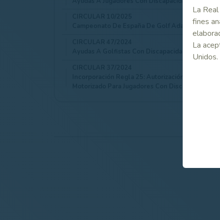
Ayudas A Jugadores Con Discapacidad
La Real 
CIRCULAR 10/2025
fines an
Campeonato De España De Golf Adaptado 2025
elaborad
CIRCULAR 47/2024
La acept
Ayudas A Golfistas Con Discapacidad
Unidos.
CIRCULAR 37/2024
Incorporación Regla 25: Autorización En Compet
Motorizado Para Jugadores Con Discapacidad