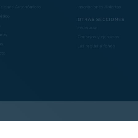
aciones Autonómicas
Inscripciones Abiertas
ético
OTRAS SECCIONES
s
Federarse
ares
Consejos y ejercicios
as
Las reglas a fondo
cto