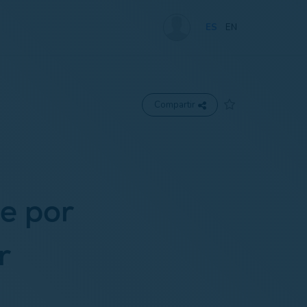
ES
EN
Compartir
se por
r