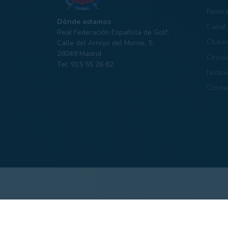
Feder
Dónde estamos
Canal 
Real Federación Española de Golf.
Clube
Calle del Arroyo del Monte, 5,
28049 Madrid
Circul
Tel: 915 55 26 82
Notici
Conta