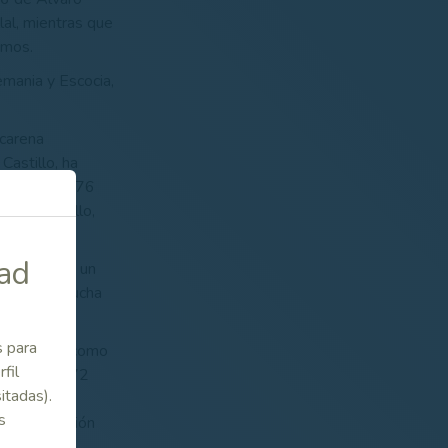
lal, mientras que
imos.
emania y Escocia,
carena
Castillo
, ha
manes, los 76
aría Castillo,
dad
han acabado un
e fase en lucha
s para
distinguió como
fil
unsch, con 72
itadas).
de María de
s
 clasificación