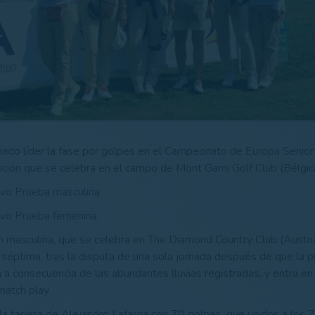
nado líder la fase por golpes en el Campeonato de Europa Senio
ción que se celebra en el campo de Mont Garni Golf Club (Bélgica
ivo Prueba masculina
ivo Prueba femenina
n masculina, que se celebra en The Diamond Country Club (Austri
 séptima, tras la disputa de una sola jornada después de que la 
 a consecuencia de las abundantes lluvias registradas, y entra en 
 match play.
o la tarjeta de Alejandro Lafarga con 70 golpes, que unidos a los 