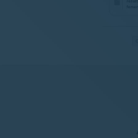
resul
femen
C