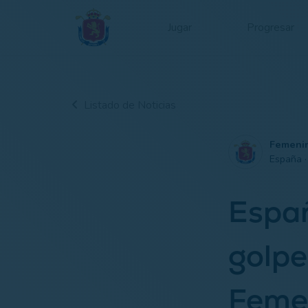
Jugar
Progresar
Listado de Noticias
Femeni
España 
Españ
golpe
Feme