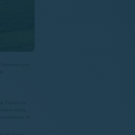
r Femenino por
).
a), España ha
primera ronda
la pelea por el
76 de Álvaro