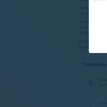
María Castillo (
cómputo general 
Ambas competicio
entre los ocho m
Match Play en la
Consulta de re
Enlaces Relaci
Contenido
Infor
mascu
Consu