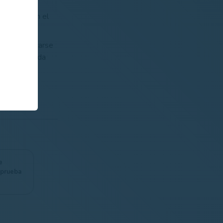
escartada en el
hay clasificarse
 y una segunda
rtado de
e
 prueba