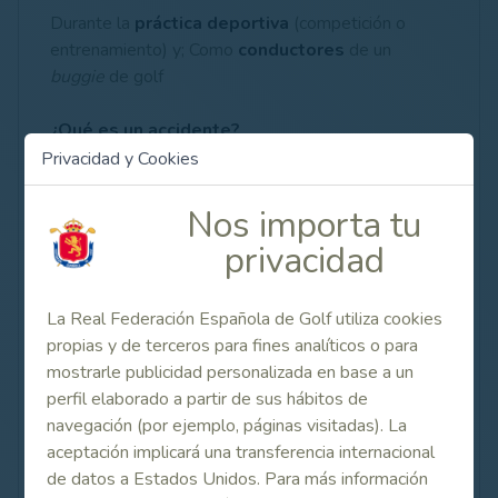
Durante la
práctica deportiva
(competición o
entrenamiento) y; Como
conductores
de un
buggie
de golf
¿Qué es un accidente?
Un traumatismo puntual, violento, súbitos externo y
Privacidad y Cookies
ajeno a la intencionalidad del federado
siempre que
no sean debidos a lesiones crónicas y/o
Nos importa tu
preexistentes, enfermedades o patologías crónicas
privacidad
derivadas de la práctica habitual del deporte, por
microtraumatismos repetidos, tales como tendinitis
y bursitis crónica, artrosis o artritis, hernias discales,
La Real Federación Española de Golf utiliza cookies
y en general cualquier patología degenerativa
y el
propias y de terceros para fines analíticos o para
infarto de miocardio y angina de pecho
siempre
mostrarle publicidad personalizada en base a un
que éstos se produzcan
en el campo de juego
perfil elaborado a partir de sus hábitos de
durante la práctica deportiva o,
navegación (por ejemplo, páginas visitadas). La
subsiguientemente
a ésta,
en
las
instalaciones
aceptación implicará una transferencia internacional
del club o recinto deportivo.
de datos a Estados Unidos. Para más información