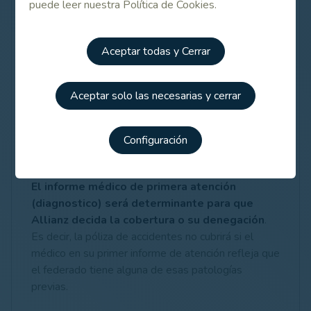
puede leer nuestra Política de Cookies.
¿Qué no cubre?
Los accidentes diagnosticados como:
Aceptar todas y Cerrar
- lesiones crónicas y/o preexistentes,
- enfermedades o patologías crónicas derivadas de
la práctica habitual del deporte,
Aceptar solo las necesarias y cerrar
- microtraumatismos repetidos, tendinitis, bursitis
crónica, artrosis o artritis,
Configuración
- hernias discales,
- En general, cualquier patología degenerativa
El informe médico de primera atención
(diagnostico) será determinante para que
Allianz decida la cobertura o su denegación
.
Es decir, la póliza de accidentes no cubrirá si el
médico en su primer informe de atención refleja que
el federado tiene alguna de esas patologías
previas.