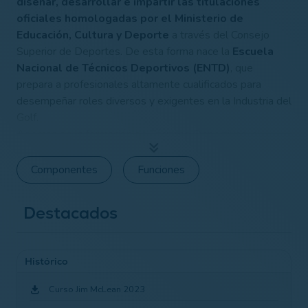
diseñar, desarrollar e impartir las titulaciones
oficiales homologadas por el Ministerio de
Educación, Cultura y Deporte
a través del Consejo
Superior de Deportes. De esta forma nace la
Escuela
Nacional de Técnicos Deportivos (ENTD)
, que
prepara a profesionales altamente cualificados para
desempeñar roles diversos y exigentes en la Industria del
Golf.
Además de la formación de Técnicos Deportivos, el
Departamento de Formación se involucra activamente en
el
desarrollo del sector profesional
. A través de
Componentes
Funciones
cursos, seminarios y otras iniciativas
, aportando una
formación continua para los Técnicos
, contribuyendo a
Destacados
elevar el nivel de excelencia en todos los ámbitos del
deporte.
Histórico
Curso Jim McLean 2023