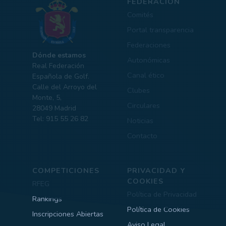
FEDERACIÓN
Comités
Portal transparencia
Federaciones
Dónde estamos
Autonómicas
Real Federación
Canal ético
Española de Golf.
Calle del Arroyo del
Clubes
Monte, 5,
Circulares
28049 Madrid
Tel: 915 55 26 82
Noticias
Contacto
COMPETICIONES
PRIVACIDAD Y
COOKIES
RFEG
Política de Privacidad
Rankings
Política de Cookies
Inscripciones Abiertas
Aviso Legal