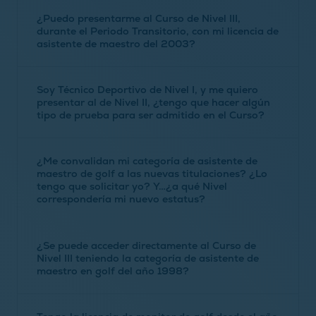
¿Puedo presentarme al Curso de Nivel III,
durante el Periodo Transitorio, con mi licencia de
asistente de maestro del 2003?
Sí, siempre que supere una “Prueba de Conjunto” oficial
Soy Técnico Deportivo de Nivel I, y me quiero
previa al Curso, que celebraremos para tal efecto, dado
presentar al de Nivel II, ¿tengo que hacer algún
que usted se encuentra en posesión de una formación
tipo de prueba para ser admitido en el Curso?
comprendida en el periodo de 2003 a 2007.
No, usted puede inscribirse directamente en el Curso
¿Me convalidan mi categoría de asistente de
bajo las condiciones y requisitos que se expongan en
maestro de golf a las nuevas titulaciones? ¿Lo
la convocatoria.
tengo que solicitar yo? Y…¿a qué Nivel
correspondería mi nuevo estatus?
El procedimiento de reconocimiento se hace
¿Se puede acceder directamente al Curso de
individualmente a petición del interesado, con la
Nivel III teniendo la categoría de asistente de
correspondiente solicitud al CSD. Toda la
maestro en golf del año 1998?
documentación aportada, junto con la experiencia
adquirida con el paso de los años ejerciendo la
Sí, directamente podría presentarse en el curso de Nivel
profesión será tenida en cuenta y valorada para