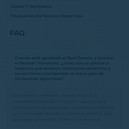
Cursos Y Seminarios
Titulaciones De Técnicos Deportivos
Seminario TPI - Level 1 Golf Fitness Instructor 2025
Información General
FAQ
Curso De Monitor-Técnico De Iniciación De Golf Y Pitch &
Putt - Nivel I 2025/26
Curso De Monitor-Técnico De Iniciación De Golf Y Pitch &
Putt - Nivel I 2026
Cuando esté aprobado el Real Decreto y termine
el Periodo Transitorio, ¿cómo nos va afectar a
Curso De Monitor-Técnico De Iniciación De Golf Y Pitch &
todos los que tenemos titulaciones anteriores y
Putt - Nivel I 2026/27
no nos hemos incorporado al nuevo plan de
titulaciones deportivas?
Como hemos comentado, deberán solicitar su
convalidación para que la Comisión valore toda la
documentación aportada sobre la formación realizada
por el interesado durante su carrera profesional, para
que estime qué nivel de Técnico se le reconoce.