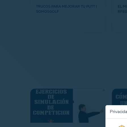
ERZA EN
TRUCOS PARA MEJORAR TU PUTT |
EL M
SOMOSGOLF
RFE
Privacid