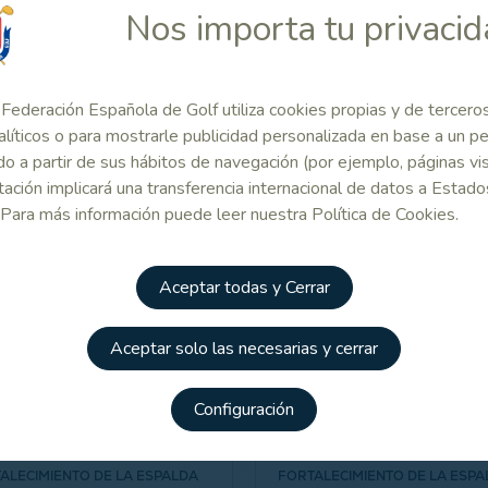
Nos importa tu privaci
NARIO TÉCNICO RFEG: CÓMO
SEMINARIO TÉCNICO RFEG: LA
 UN LIBRO DE MEDIDAS
IMPORTANCIA DEL FITTING DE 
PALOS DE GOLF
Federación Española de Golf utiliza cookies propias y de tercero
alíticos o para mostrarle publicidad personalizada en base a un per
o a partir de sus hábitos de navegación (por ejemplo, páginas vis
ación implicará una transferencia internacional de datos a Estado
 Para más información puede leer nuestra Política de Cookies.
Golf y Salud
Aceptar todas y Cerrar
Aceptar solo las necesarias y cerrar
Configuración
 Y SALUD EN CASA: LOS
GOLF Y SALUD EN CASA: LOS
CICIOS DE ÁLVARO ZEROLO –
EJERCICIOS DE ÁLVARO ZEROL
ALECIMIENTO DE LA ESPALDA
FORTALECIMIENTO DE LA ESPA