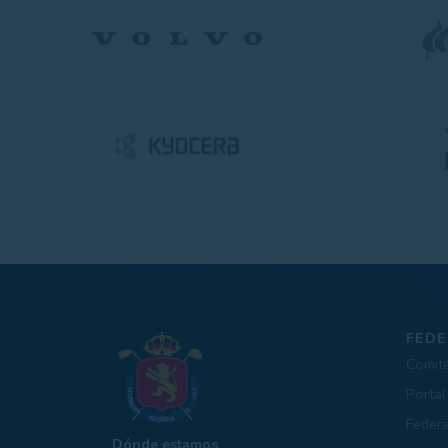
FEDE
Comit
Portal
Feder
Dónde estamos