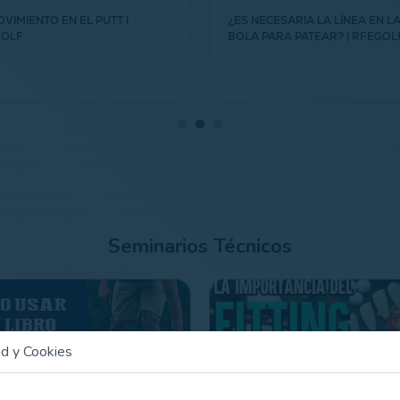
OVIMIENTO EN EL PUTT |
¿ES NECESARIA LA LÍNEA EN L
GOLF
BOLA PARA PATEAR? | RFEGOL
Seminarios Técnicos
ad y Cookies