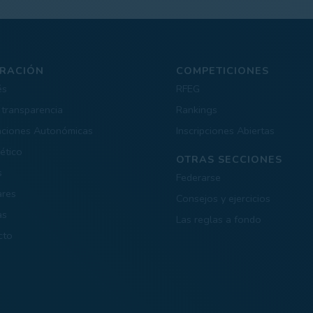
RACIÓN
COMPETICIONES
és
RFEG
 transparencia
Rankings
aciones Autonómicas
Inscripciones Abiertas
ético
OTRAS SECCIONES
s
Federarse
ares
Consejos y ejercicios
as
Las reglas a fondo
cto