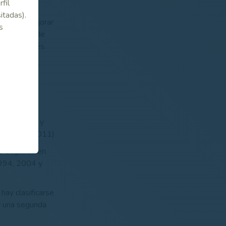
fil
itadas).
amino de mejorar
s
de octavos de
nado irlandés.
s combinados
 de Europa
1994, 1999 y
5, 2005 y 2011)
do segunda en
1994, 2004 y
hay clasificarse
 y una segunda