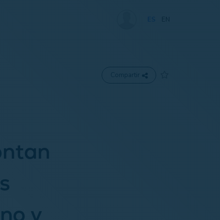
ES
EN
Compartir
ontan
s
no y