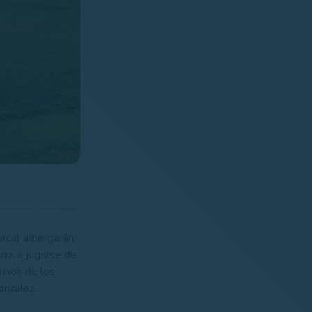
rca) albergarán
o, a jugarse de
gunos de los
onzález,