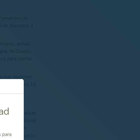
 Fernández de
doras llamadas a
manes, actual
aría de Orueta,
so para confiar
bó sus opciones
lar ante otros 18
dad
albergado pruebas
del Internacional
ién integran
s para
s, actual campeón