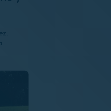
ez,
a