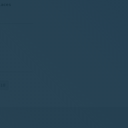
laces
018