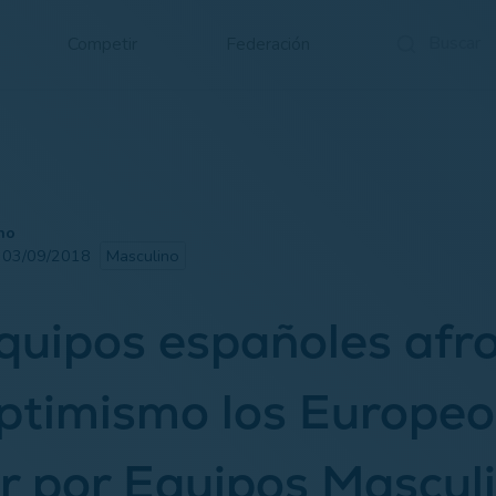
Competir
Federación
no
· 03/09/2018
Masculino
quipos españoles afr
ptimismo los Europeo
r por Equipos Masculi