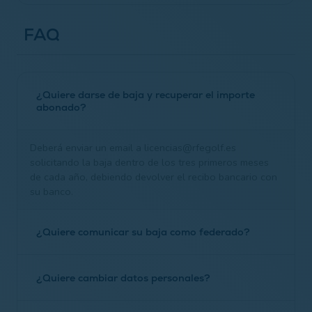
Obligatoriedad De Posesión De Licencia Federativa
Evolución De Licencias En España
FAQ
Obligatoriedad De Posesión De Licencia Federativa
Evolución De Licencias Femeninas En España
(inglés)
Evolución De Licencias Por Territoriales
Introducir Tarjeta En Área Federado (extranjero)
Evolución De Licencias Masculinas Y Femeninas Por
¿Quiere darse de baja y recuperar el importe
Territoriales
abonado?
Evolución De Licencias Por Provincias
Deberá enviar un email a licencias@rfegolf.es
Evolución De Licencias Por Edades
solicitando la baja dentro de los tres primeros meses
Evolución De Licencias Independientes (no Adscritas A
de cada año, debiendo devolver el recibo bancario con
Clubes)
su banco.
Evolución De Licencias Por Handicaps
Evolución De La Cuota De Las Licencias
¿Quiere comunicar su baja como federado?
Cuota Licencia Federativa 2026
La solicitud de baja como federado deberá ser
¿Quiere cambiar datos personales?
comunicada siempre por escrito ante la Real Federación
Española de Golf, bien por carta c/. Arroyo del Monte,5,