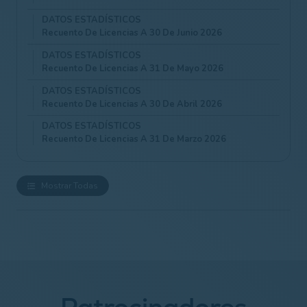
profesionales, y cuando la RFEG haya autorizado la
prueba a efectos de obtención de vueltas previa
DATOS ESTADÍSTICOS
Recuento De Licencias A 30 De Junio 2026
petición de la correspondiente territorial (ésta deberá
responder de la correcta aplicación de los reglamentos
DATOS ESTADÍSTICOS
deportivos, y cumplir con unos estándares mínimos, que
Recuento De Licencias A 31 De Mayo 2026
estarán a disposición de las territoriales).
En ningún caso se considerarán las pruebas celebradas
DATOS ESTADÍSTICOS
Recuento De Licencias A 30 De Abril 2026
en campos con menos de 5.500 metros (caballeros) –
5.000 (damas) y que no sean jugadas desde barras
DATOS ESTADÍSTICOS
blancas (caballeros) - azules (damas), cuándo existan.
Recuento De Licencias A 31 De Marzo 2026
Mostrar Todas
Patrocinadores