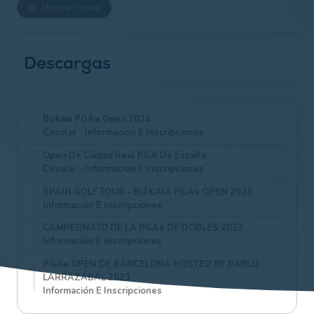
Mostrar Todas
Descargas
Bizkaia PGAe Open 2024
Circular - Información E Inscripciones
Open De Ciudad Real PGA De España
Circular - Información E Inscripciones
SPAIN GOLF TOUR - BIZKAIA PGAe OPEN 2023
Información E Inscripciones
CAMPEONATO DE LA PGAe DE DOBLES 2023
Información E Inscripciones
PGAe OPEN DE BARCELONA HOSTED BY PABLO
LARRAZÁBAL 2023
Información E Inscripciones