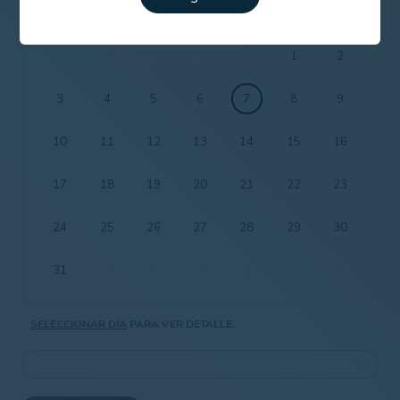
Lun
Mar
Mie
Jue
Vie
Sáb
Dom
27
28
29
30
31
1
2
3
4
5
6
7
8
9
10
11
12
13
14
15
16
17
18
19
20
21
22
23
24
25
26
27
28
29
30
31
1
2
3
4
5
6
SELECCIONAR DÍA
PARA VER DETALLE.