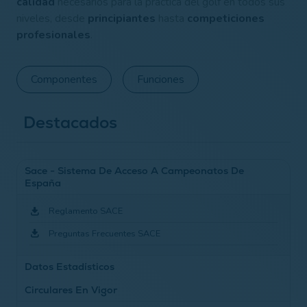
calidad
necesarios para la práctica del golf en todos sus
niveles, desde
principiantes
hasta
competiciones
profesionales
.
Componentes
Funciones
Destacados
Sace - Sistema De Acceso A Campeonatos De
España
Reglamento SACE
Preguntas Frecuentes SACE
Datos Estadísticos
Circulares En Vigor
Recuento De Campos Por Autonomías