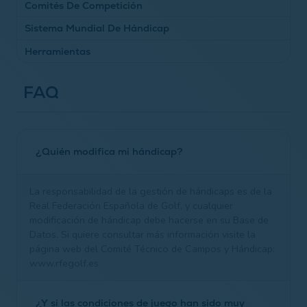
Comités De Competición
Revisiones De Hándicap 2019
Sistema Mundial De Hándicap
Vueltas Válidas Para Hándicaps En Pruebas
Libro Verde
Profesionales
Herramientas
Libro De Reglas Del Sistema Mundial De Hándicap
Sobre La Colocación De La Bola Y La Regla De Invierno
Guía De Procedimientos Del Sistema Mundial De
Consulta De Hándicap
FAQ
Jugadores Compitiendo Desde Distintas Barras Para El
Hándicap
Mismo Premio
Formulario Ajuste Manual De Hándicap (Apreciaciones)
Pruebas Aplazadas, Suspendidas Y Canceladas
Artículos Técnicos / Technical Articles
Conexión Al Sistema Central De Hándicap
¿Quién modifica mi hándicap?
Vídeo Resumen Sistema Mundial De Hándicap
Vídeo Explicativo Sistema Mundial De Hándicap
La responsabilidad de la gestión de hándicaps es de la
Formulario Primer Hándicap (Asignaciones)
Real Federación Española de Golf, y cualquier
modificación de hándicap debe hacerse en su Base de
Cambios En El Sistema De Hándicap Mundial. Apéndice
Datos. Si quiere consultar más información visite la
Z.
página web del Comité Técnico de Campos y Hándicap:
www.rfegolf.es
¿Y si las condiciones de juego han sido muy