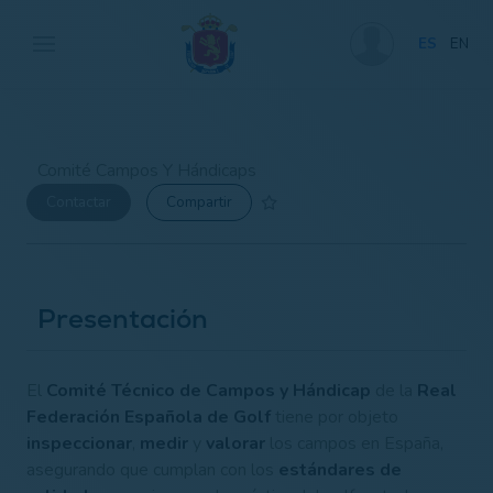
ES
EN
Comité Campos Y Hándicaps
Contactar
Compartir
Presentación
El
Comité Técnico de Campos y Hándicap
de la
Real
Federación Española de Golf
tiene por objeto
inspeccionar
,
medir
y
valorar
los campos en España,
asegurando que cumplan con los
estándares de