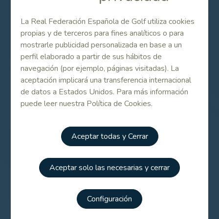
La Real Federación Española de Golf utiliza cookies
El Alps de las Castillas reunirá en Layos a los
propias y de terceros para fines analíticos o para
mejores jugadores del Alps Tour
mostrarle publicidad personalizada en base a un
perfil elaborado a partir de sus hábitos de
navegación (por ejemplo, páginas visitadas). La
Jornada previa para acceder al Alps de las
aceptación implicará una transferencia internacional
Castillas
de datos a Estados Unidos. Para más información
puede leer nuestra Política de Cookies.
64 españoles lucharán por el título en el Alps
de las Castillas
Aceptar todas y Cerrar
Primer Flash Mob de Golf en Europa
Aceptar solo las necesarias y cerrar
Configuración
Alps de las Castillas 2013