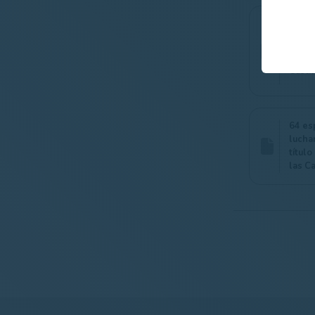
Jordi 
gran 
en el
Castil
64 es
lucha
título
las Ca