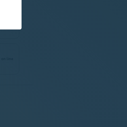
via para
 Alps de
as
 on line