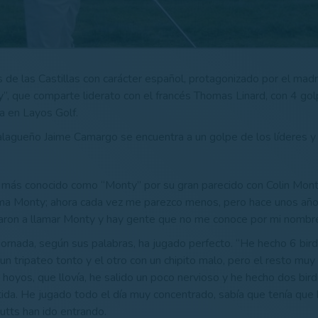
 de las Castillas con carácter español, protagonizado por el madr
”, que comparte liderato con el francés Thomas Linard, con 4 gol
da en Layos Golf.
alagueño Jaime Camargo se encuentra a un golpe de los líderes y 
, más conocido como “Monty” por su gran parecido con Colin Mon
ma Monty; ahora cada vez me parezco menos, pero hace unos año
aron a llamar Monty y hay gente que no me conoce por mi nombr
jornada, según sus palabras, ha jugado perfecto. “He hecho 6 bir
un tripateo tonto y el otro con un chipito malo, pero el resto muy
 hoyos, que llovía, he salido un poco nervioso y he hecho dos bir
tida. He jugado todo el día muy concentrado, sabía que tenía que
utts han ido entrando.