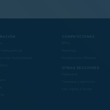
RACIÓN
COMPETICIONES
és
RFEG
 transparencia
Rankings
aciones Autonómicas
Inscripciones Abiertas
ético
OTRAS SECCIONES
s
Federarse
ares
Consejos y ejercicios
as
Las reglas a fondo
cto