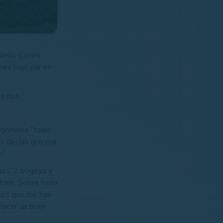
ileño Carlos
pes bajo par en
a dos,
tgomerie “todo
s decían que era
e”
dies, 2 bogeys y
 bien. Sobre todo
dies que me han
 hacer un buen