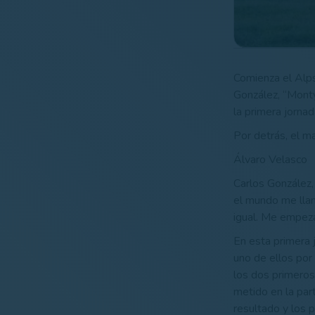
Comienza el Alps
González, “Monty
la primera jorna
Por detrás, el m
Álvaro Velasco
Carlos González
el mundo me lla
igual. Me empez
En esta primera 
uno de ellos por 
los dos primeros
metido en la par
resultado y los p