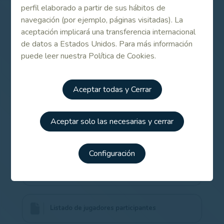
El Campeonato de España Masculino de 2ª
perfil elaborado a partir de sus hábitos de
Categoría busca ganador en León
navegación (por ejemplo, páginas visitadas). La
aceptación implicará una transferencia internacional
de datos a Estados Unidos. Para más información
Listado de participantes en el Campeonato de
España Masculino de 2ª Categoría 2021
puede leer nuestra Política de Cookies.
Aceptar todas y Cerrar
Campeonato de España Masculino de 2ª
Categoría 2021
Aceptar solo las necesarias y cerrar
Información del torneo
Configuración
Normativa Covid-19 de la competición
Listado de jugadores participantes