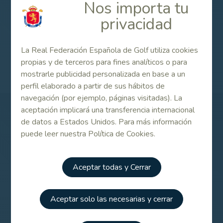
Nos importa tu
privacidad
La Real Federación Española de Golf utiliza cookies
Campeonato de España Masculino de 2ª categoría 2021
propias y de terceros para fines analíticos o para
mostrarle publicidad personalizada en base a un
perfil elaborado a partir de sus hábitos de
navegación (por ejemplo, páginas visitadas). La
aceptación implicará una transferencia internacional
Patrocinadores
de datos a Estados Unidos. Para más información
puede leer nuestra Política de Cookies.
Aceptar todas y Cerrar
Aceptar solo las necesarias y cerrar