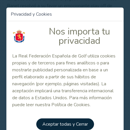
Banet resolvió a su favor un emocionante play off de
desempate con el catalán Jordi Ferrero en el Club de Golf
Privacidad y Cookies
Bonmont Terres Noves (Mont – Roig del Camp,
Tarragona).
Nos importa tu
Consulta el listado de participantes y otra
privacidad
información adicional más abajo, en el apartado de
Enlaces Relacionados.
La Real Federación Española de Golf utiliza cookies
propias y de terceros para fines analíticos o para
mostrarle publicidad personalizada en base a un
Contenido Relacionado
perfil elaborado a partir de sus hábitos de
navegación (por ejemplo, páginas visitadas). La
Listado de participantes en el Campeonato de
aceptación implicará una transferencia internacional
España Masculino de 2ª Categoría 2021
de datos a Estados Unidos. Para más información
puede leer nuestra Política de Cookies.
Campeonato de España Masculino de 2ª
Categoría 2021
Aceptar todas y Cerrar