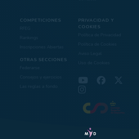
COMPETICIONES
PRIVACIDAD Y
COOKIES
RFEG
Política de Privacidad
Rankings
Política de Cookies
Inscripciones Abiertas
Aviso Legal
OTRAS SECCIONES
Uso de Cookies
Federarse
Consejos y ejercicios
Las reglas a fondo