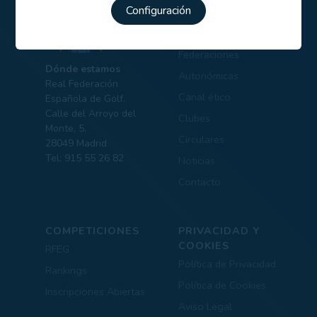
Configuración
Comités
Portal transparencia
Federaciones
Dónde estamos
Autonómicas
Real Federación
Canal ético
Española de Golf.
Calle del Arroyo del
Clubes
Monte, 5,
Circulares
28049 Madrid
Tel: 915 55 26 82
Noticias
Contacto
COMPETICIONES
PRIVACIDAD Y
COOKIES
RFEG
Política de Privacidad
Rankings
Política de Cookies
Inscripciones Abiertas
Aviso Legal