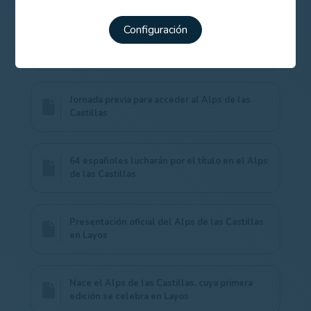
Configuración
El Alps de las Castillas reunirá en Layos a los
mejores jugadores del Alps Tour
Jornada previa para acceder al Alps de las
Castillas
64 españoles lucharán por el título en el Alps
de las Castillas
Presentación oficial del Alps de las Castillas
en Layos
Nace el Alps de las Castillas, cuya primera
edición se celebra en Layos