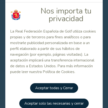
El Alps de las Castillas, organizado por MatchGolf, es
Nos importa tu
posible gracias a la unión entre las Federaciones de Golf
privacidad
de Castilla y León, Castilla La Mancha y la Real
Federación Española de Golf.
La Real Federación Española de Golf utiliza cookies
propias y de terceros para fines analíticos o para
Contenido Relacionado
mostrarle publicidad personalizada en base a un
perfil elaborado a partir de sus hábitos de
Jornada previa para acceder al Alps de las
navegación (por ejemplo, páginas visitadas). La
Castillas
aceptación implicará una transferencia internacional
de datos a Estados Unidos. Para más información
puede leer nuestra Política de Cookies.
64 españoles lucharán por el título en el Alps
de las Castillas
Aceptar todas y Cerrar
Presentación oficial del Alps de las Castillas
en Layos
Aceptar solo las necesarias y cerrar