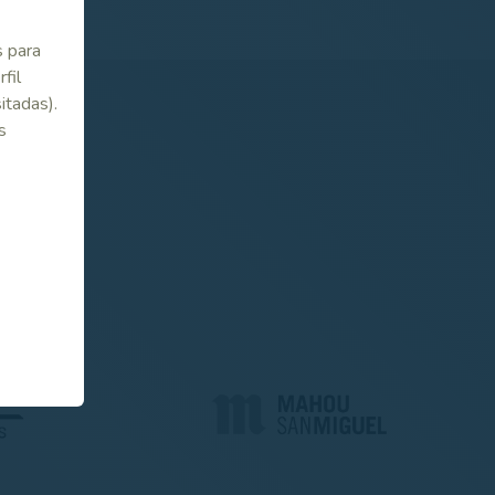
s para
fil
itadas).
s