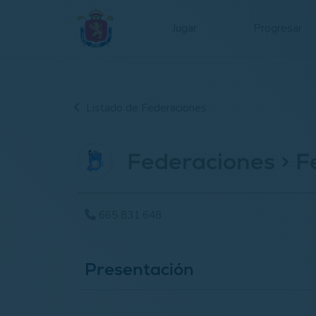
Jugar
Progresar
Listado de Federaciones
Federaciones > F
665 831 648
Presentación