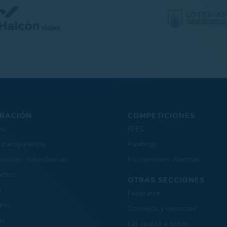
RACIÓN
COMPETICIONES
és
RFEG
 transparencia
Rankings
aciones Autonómicas
Inscripciones Abiertas
ético
OTRAS SECCIONES
s
Federarse
ares
Consejos y ejercicios
as
Las reglas a fondo