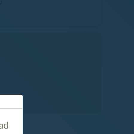
AL
dad