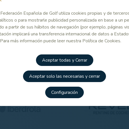
Federación Española de Golf utiliza cookies propias y de tercero
alíticos o para mostrarle publicidad personalizada en base a un per
o a partir de sus hábitos de navegación (por ejemplo, páginas vis
Patrocinadores
ación implicará una transferencia internacional de datos a Estado
 Para más información puede leer nuestra Política de Cookies.
Aceptar todas y Cerrar
Aceptar solo las necesarias y cerrar
Configuración