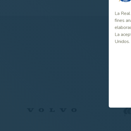
La Real 
fines an
elaborad
La acept
Unidos.