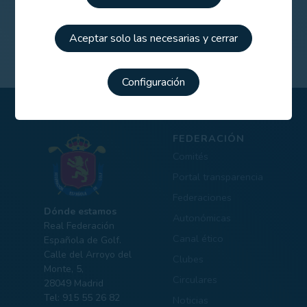
Aceptar solo las necesarias y cerrar
Configuración
FEDERACIÓN
Comités
Portal transparencia
Federaciones
Dónde estamos
Autonómicas
Real Federación
Canal ético
Española de Golf.
Calle del Arroyo del
Clubes
Monte, 5,
Circulares
28049 Madrid
Tel: 915 55 26 82
Noticias