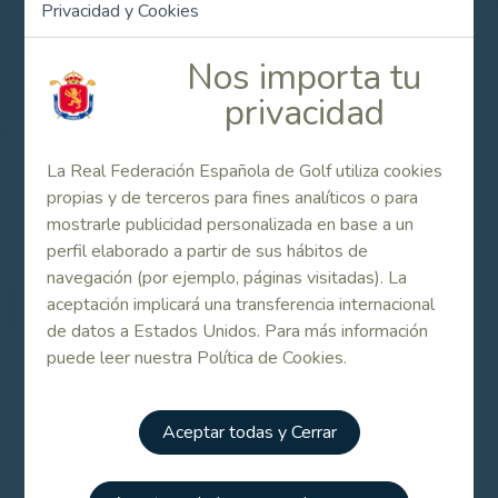
Privacidad y Cookies
invitación para disputar el Open de España Femenino
2026, torneo profesional integrado en el calendario del
Nos importa tu
Ladies European Tour.
privacidad
El palmarés, un espejo en el que mirarse
El palmarés del torneo, que vio su primera edición en
La Real Federación Española de Golf utiliza cookies
1941, acoge a muchos de los nombres más relevantes
propias y de terceros para fines analíticos o para
de la historia de nuestro golf. Marta Figueras-Dotti
mostrarle publicidad personalizada en base a un
(1979), Paula Martí (1996), Azahara Muñoz (2002),
perfil elaborado a partir de sus hábitos de
María Hernández (2003), Carlota Ciganda (2006, 2007 y
navegación (por ejemplo, páginas visitadas). La
2008) o Nuria Iturrioz (2015) no faltan en el listado.
aceptación implicará una transferencia internacional
de datos a Estados Unidos. Para más información
Contenido Relacionado
puede leer nuestra Política de Cookies.
Información del torneo
Aceptar todas y Cerrar