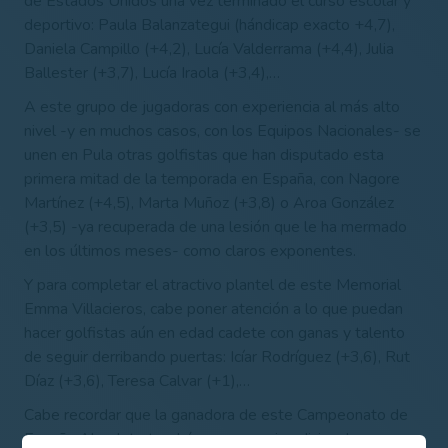
de Estados Unidos una vez terminado el curso escolar y
deportivo: Paula Balanzategui (hándicap exacto +4,7),
Daniela Campillo (+4,2), Lucía Valderrama (+4,4), Julia
Ballester (+3,7), Lucía Iraola (+3,4),…
A este grupo de jugadoras con experiencia al más alto
nivel -y en muchos casos, con los Equipos Nacionales- se
unen en Pula otras golfistas que han disputado esta
primera mitad de la temporada en España, con Nagore
Martínez (+4,5), Marta Muñoz (+3,8) o Aroa González
(+3,5) -ya recuperada de una lesión que le ha mermado
en los últimos meses- como claros exponentes.
Y para completar el atractivo plantel de este Memorial
Emma Villacieros, cabe poner atención a lo que puedan
hacer golfistas aún en edad cadete con ganas y talento
de seguir derribando puertas: Icíar Rodríguez (+3,6), Rut
Díaz (+3,6), Teresa Calvar (+1),…
Cabe recordar que la ganadora de este Campeonato de
España Absoluto tendrá como premio adicional una