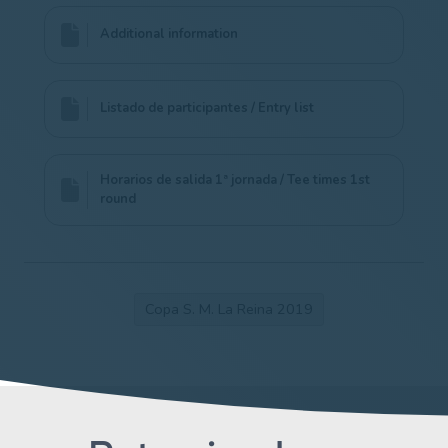
Additional information
Listado de participantes / Entry list
Horarios de salida 1ª jornada / Tee times 1st
round
Copa S. M. La Reina 2019