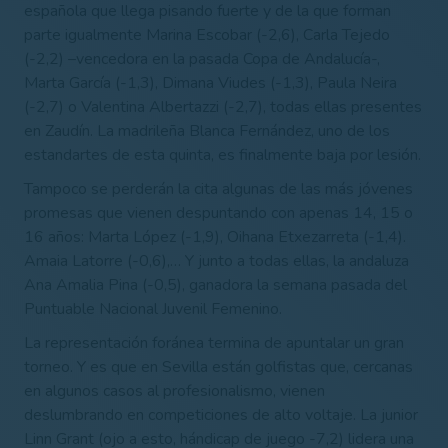
española que llega pisando fuerte y de la que forman
parte igualmente Marina Escobar (-2,6), Carla Tejedo
(-2,2) –vencedora en la pasada Copa de Andalucía-,
Marta García (-1,3), Dimana Viudes (-1,3), Paula Neira
(-2,7) o Valentina Albertazzi (-2,7), todas ellas presentes
en Zaudín. La madrileña Blanca Fernández, uno de los
estandartes de esta quinta, es finalmente baja por lesión.
Tampoco se perderán la cita algunas de las más jóvenes
promesas que vienen despuntando con apenas 14, 15 o
16
años: Marta López (-1,9), Oihana Etxezarreta (-1,4).
Amaia Latorre (-0,6),… Y junto a todas ellas, la andaluza
Ana Amalia Pina (-0,5), ganadora la semana pasada del
Puntuable Nacional Juvenil Femenino.
La representación foránea termina de apuntalar un gran
torneo. Y es que en Sevilla están golfistas que, cercanas
en algunos casos al profesionalismo, vienen
deslumbrando en competiciones de alto voltaje. La junior
Linn Grant (ojo a esto, hándicap de juego -7,2) lidera una