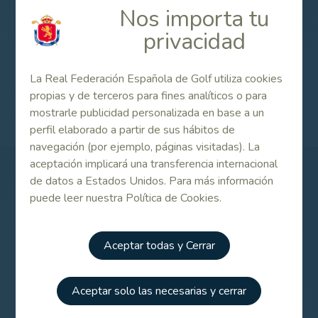
Nos importa tu
Listado de participantes / Entry list
privacidad
La Real Federación Española de Golf utiliza cookies
Internacional de España Stroke Play Femenino 2018
propias y de terceros para fines analíticos o para
mostrarle publicidad personalizada en base a un
perfil elaborado a partir de sus hábitos de
navegación (por ejemplo, páginas visitadas). La
aceptación implicará una transferencia internacional
de datos a Estados Unidos. Para más información
Patrocinadores
puede leer nuestra Política de Cookies.
Aceptar todas y Cerrar
Aceptar solo las necesarias y cerrar