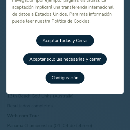
navegación (por ejemplo, páginas visitadas). La
aceptación implicará una transferencia internacional
Maybank Championship (01-04 de febrero)
de datos a Estados Unidos. Para más información
Saujana G&CC (Kuala Lumpur, Malasia)
puede leer nuestra Política de Cookies.
Resultados completos
PGA Tour
Aceptar todas y Cerrar
Waste Management Phoenix Open (0
1-04 de febrero)
TPC Scottsdale (Scottsdale, AZ, EEUU)
Aceptar solo las necesarias y cerrar
Resultados completos
Ladies European Tour
Configuración
Oates Vic Open
(01-04 de febrero)
13th Beach Golf Links (Australia)
Resultados completos
Web.com Tour
Panama Championship (01-04 de febrero)