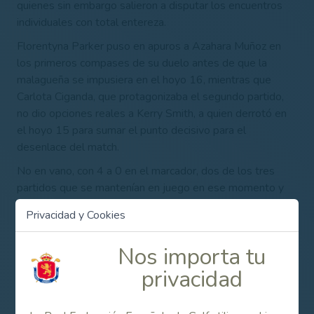
quienes sin embargo salieron a disputar los encuentros
individuales con total entereza.
Florentyna Parker puso en apuros a Azahara Muñoz en
los primeros compases de su duelo antes de que la
malagueña se impusiera en el hoyo 16, mientras que
Carlota Ciganda, que protagonizaba el segundo partido,
no dio opciones reales a Kerry Smith, a quien derrotó en
el hoyo 15 para sumar el punto decisivo para el
desenlace del match.
No en vano, con 4 a 0 en el marcador, dos de los tres
partidos que se mantenían en juego en ese momento y
que se encontraban empatados –Belén Mozo contra
Privacidad y Cookies
Naomi Edwards y Adriana Zwanck contra Elisabeth
Bennett– se dieron por finalizados, mientras que María
Nos importa tu
Hernández, que ganaba por 1 hoyo en ese instante,
privacidad
prosiguió su choque ante Jodi Ewart hasta derrotarla en el
hoyo 17 e inscribir el definitivo 6 a 1 a favor de España en
el marcador.