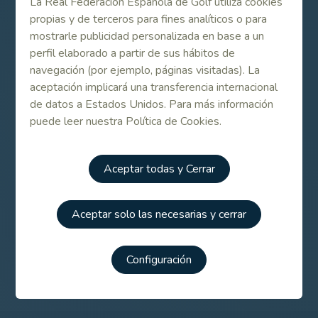
La Real Federación Española de Golf utiliza cookies
FINAL
Suecia, 5 - Holanda, 2
propias y de terceros para fines analíticos o para
mostrarle publicidad personalizada en base a un
perfil elaborado a partir de sus hábitos de
Contenido Relacionado
navegación (por ejemplo, páginas visitadas). La
aceptación implicará una transferencia internacional
de datos a Estados Unidos. Para más información
Resultados completos jornada final
puede leer nuestra Política de Cookies.
Resultados completos España-Inglaterra
Aceptar todas y Cerrar
Aceptar solo las necesarias y cerrar
Campeonato de Europa Absoluto por Equipos Femenino
2008
Configuración