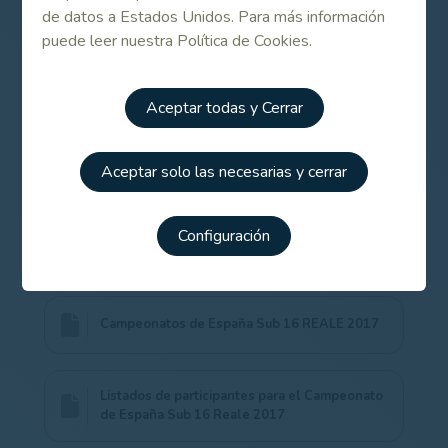
Campeonato de España Cadete, ha visto triunfar a
de datos a Estados Unidos. Para más información
jugadores que hoy se mueven en el ámbito profesional
puede leer nuestra Política de Cookies.
como Sergio García, Rafael Cabrera-Bello, Carlota
Ciganda, Marta Silva, Adrián Otaegui, Noemí Jiménez o
Aceptar todas y Cerrar
Jon Rahm.
Consulta los listados de participantes y otra
información adicional más abajo, en el apartado de
Aceptar solo las necesarias y cerrar
Enlaces Relacionados.
Configuración
Contenido Relacionado
Campeonatos de España Sub 16 REALE 2017
Listados de participantes para el Campeonato
de España Sub 16 Reale 2017