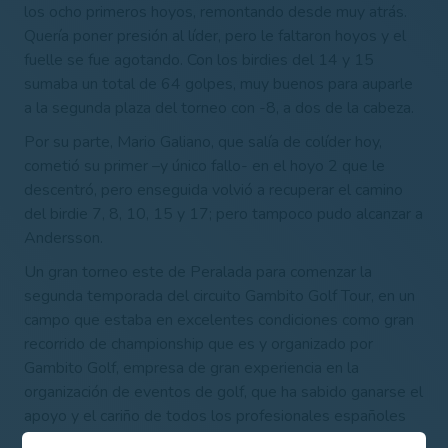
los ocho primeros hoyos, remontando desde muy atrás.
Quería poner presión al líder, pero le faltaron hoyos y el
fuelle se fue agotando. Con los birdies del 14 y 15
sumaba un total de 64 golpes, muy buenos para auparle
a la segunda plaza del torneo con -8, a dos de la cabeza.
Por su parte, Mario Galiano, que salía de colíder hoy,
cometió su primer –y único fallo- en el hoyo 2 que le
descentró, pero enseguida volvió
a recuperar el camino
del birdie 7, 8, 10, 15 y 17; pero tampoco pudo alcanzar a
Andersson.
Un gran torneo este de Peralada para comenzar la
segunda temporada del circuito Gambito Golf Tour, en un
campo que estaba en excelentes condiciones como gran
recorrido de championship que es y organizado por
Gambito Golf, empresa de gran experiencia en la
organización de eventos de golf, que ha sabido ganarse el
apoyo y el cariño de todos los profesionales españoles
por recuperar este gran Circuito nacional.