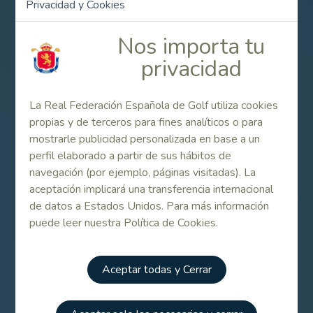
Privacidad y Cookies
Andersson se convierte así en el primer líder del Orden
de Mérito del circuito, que recordemos que este año
Nos importa tu
cuenta con grandes e importantes novedades como son
privacidad
las plazas para el Challenge Tour y el apoyo económico
que ofrece la RFEG a los tres primeros clasificados
españoles.
La Real Federación Española de Golf utiliza cookies
propias y de terceros para fines analíticos o para
La próxima prueba del Gambito Golf Tour será en las Islas
mostrarle publicidad personalizada en base a un
Canarias, del 7 al 9 de junio en Buenavista Golf, Tenerife
perfil elaborado a partir de sus hábitos de
FUENTE: Organización del torneo
navegación (por ejemplo, páginas visitadas). La
aceptación implicará una transferencia internacional
de datos a Estados Unidos. Para más información
Contenido Relacionado
puede leer nuestra Política de Cookies.
Carlos del Moral alcanza al líder en el
Aceptar todas y Cerrar
Gambito Golf Tour en Peralada