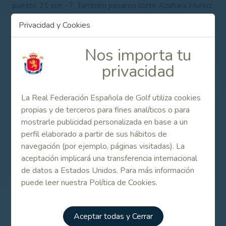
puesto 21 con -7. También pasaron corte Azahara Muñoz
(T35, -5) y María Parra (T71, +8).
Privacidad y Cookies
Además, Gonzalo Fernández-Castaño volvía al PGA Tour,
al
Puerto Rico Open
. El madrileño ha ocupado el puesto
Nos importa tu
62 con -5. Al tiempo, Samuel del Val ha ocupado el
privacidad
puesto 45 con -8 en el
Chitimacha Louisiana Open,
del
Web.Com.
La Real Federación Española de Golf utiliza cookies
Y Marta Sanz, única representante del golf español en el
propias y de terceros para fines analíticos o para
IOA Championship
, del Symetra Tour, pasó corte y
mostrarle publicidad personalizada en base a un
acabó con +9.
perfil elaborado a partir de sus hábitos de
SEMANA 20-26 DE MARZO DE 2017
navegación (por ejemplo, páginas visitadas). La
aceptación implicará una transferencia internacional
Circuitos Europeo y Americano Masculino
de datos a Estados Unidos. Para más información
WGC- Dell Technologies Match Play (22-26 de marzo)
puede leer nuestra Política de Cookies.
Austin CC (Austin, Texas, Estados Unidos)
Resultados completos
Aceptar todas y Cerrar