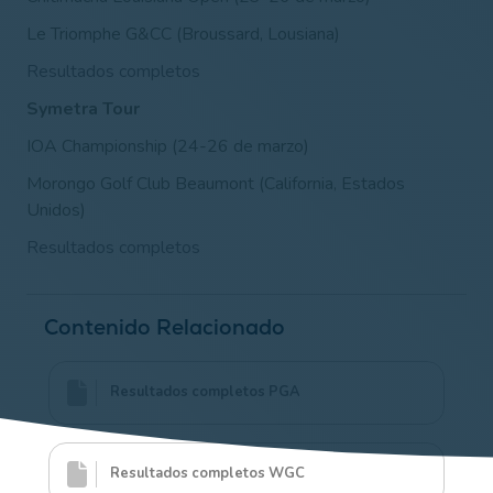
Le Triomphe G&CC (Broussard, Lousiana)
Resultados completos
Symetra Tour
IOA Championship (24-26 de marzo)
Morongo Golf Club Beaumont (California
, Estados
Unidos)
Resultados completos
Contenido Relacionado
Resultados completos PGA
Resultados completos WGC