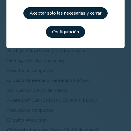
Circuito Americano Masculino (PGA)
Puerto Rico Open (23-26 de marzo)
Aceptar solo las necesarias y cerrar
Coco Beach Golf & CC (Rio Grande, Puerto Rico)
Resultados completos
Configuración
Circuito Challenge
Barclays Kenya Open (23-26 de marzo)
Muthaiga GC (Nairobi, Kenia)
Resultados completos
Circuito Americano Femenino (LPGA)
KIA Classic (23-26 de marzo)
Aviara Golf Club (Carlsbad, California, EEUU)
Resultados completos
Circuito Web.com
Chitimacha Louisiana Open (23-26 de marzo)