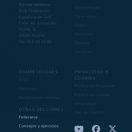
Dónde estamos
Autonómicas
Real Federación
Canal ético
Española de Golf.
Calle del Arroyo del
Clubes
Monte, 5,
Circulares
28049 Madrid
Tel: 915 55 26 82
Noticias
Contacto
COMPETICIONES
PRIVACIDAD Y
COOKIES
RFEG
Política de Privacidad
Rankings
Política de Cookies
Inscripciones Abiertas
Aviso Legal
OTRAS SECCIONES
Uso de Cookies
Federarse
Consejos y ejercicios