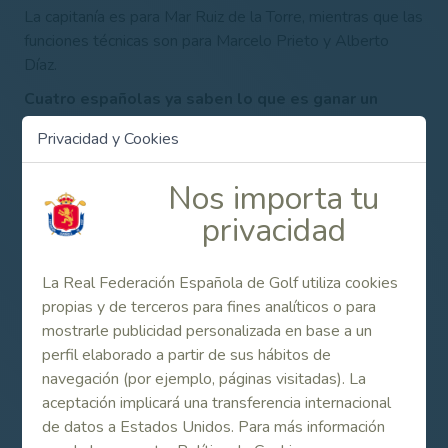
La capitanía es para Mar Ruiz de la Torre, mientras que las
funciones técnicas son para Marcelo Prieto y Alberto
Díaz.
Cuatro españolas ya saben lo que es ganar un
British Girls
Privacidad y Cookies
Este British Girls ha conocido tres ganadoras españolas
que, a día de hoy, son profesionales que juegan los
Nos importa tu
principales circuitos continentales: la canaria María
privacidad
Beautell, triunfadora en 1998, la malagueña Azahara
Muñoz, ganadora en 2004, y la gaditana Belén Mozo,
vencedora en 2006.
La Real Federación Española de Golf utiliza cookies
propias y de terceros para fines analíticos o para
La cuarta y última vencedora española en la prueba fue
mostrarle publicidad personalizada en base a un
Alejandra Pasarín, que se impuso en 2014 en
perfil elaborado a partir de sus hábitos de
Massereene Golf Club (Irlanda del Norte) ganando en la
navegación (por ejemplo, páginas visitadas). La
final a la alemana Chiara Mertens (2/1). Este triunfo
aceptación implicará una transferencia internacional
confirmó la excelente progresión de la asturiana.
de datos a Estados Unidos. Para más información
El año pasado se quedó a las puertas del éxito Marta