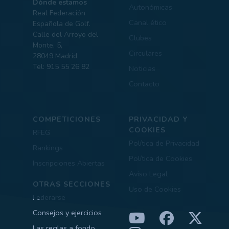
Dónde estamos
Autonómicas
Real Federación
Canal ético
Española de Golf.
Calle del Arroyo del
Clubes
Monte, 5,
Circulares
28049 Madrid
Tel: 915 55 26 82
Noticias
Contacto
COMPETICIONES
PRIVACIDAD Y
COOKIES
RFEG
Política de Privacidad
Rankings
Política de Cookies
Inscripciones Abiertas
Aviso Legal
OTRAS SECCIONES
Uso de Cookies
Federarse
Consejos y ejercicios
Las reglas a fondo