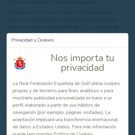
106 acabó Humberto Enrique Ordosgoitia.
Por su parte, Pía Allende logró la victoria partiendo
desde el segundo lugar. Una tarjeta de 55 golpes le
sirvió para terminar con un total de 111 y un golpe de
ventaja sobre María Luisa Ruiz, que comenzó el día líder.
Privacidad y Cookies
La creación de este Campeonato de España Individual
Senior de Pitch & Putt en 2009 por parte del Comité de
Nos importa tu
Pitch & Putt de la RFEG respondió a la necesidad de
privacidad
atender la creciente demanda de competiciones de esta
especialidad del golf, tan popular entre los jugadores
españoles en los últimos tiempos. Este torneo, además,
La Real Federación Española de Golf utiliza cookies
tomó el relevo del Internacional de España, que venía
propias y de terceros para fines analíticos o para
celebrándose desde el año 2005.
mostrarle publicidad personalizada en base a un
Consulta los listados de participantes y otra
perfil elaborado a partir de sus hábitos de
información de interés más abajo, en el apartado de
navegación (por ejemplo, páginas visitadas). La
Enlaces Relacionados.
aceptación implicará una transferencia internacional
de datos a Estados Unidos. Para más información
puede leer nuestra Política de Cookies.