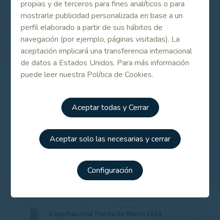
en los últimos nueve hoyos.
propias y de terceros para fines analíticos o para
mostrarle publicidad personalizada en base a un
En la lista de ganadores del torneo figuran, además,
perfil elaborado a partir de sus hábitos de
nombres como los de José María Olazábal, Jesús María
navegación (por ejemplo, páginas visitadas). La
Arruti, Ignacio Garrido, Francisco Valera, Sergio García,
aceptación implicará una transferencia internacional
Alejandro Cañizares, Pablo Martín o Rafael Cabrera-
de datos a Estados Unidos. Para más información
Bello.
puede leer nuestra Política de Cookies.
Consulta el listado de participantes y otra
información adicional más abajo, en el apartado de
Enlaces Relacionados.
Aceptar todas y Cerrar
Aceptar solo las necesarias y cerrar
Contenido Relacionado
Configuración
Listado de participantes en la Copa Nacional
Puerta de Hierro 2014
Copa Nacional Puerta de Hierro 2014