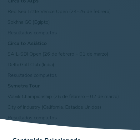
Circuito Alps
Red Sea Little Venice Open (24-26 de febrero)
Sokhna GC (Egipto)
Resultados completos
Circuito Asiático
SAIL-SBI Open (26 de febrero – 01 de marzo)
Delhi Golf Club (India)
Resultados completos
Symetra Tour
Volvik Championship
(28 de febrero – 02 de marzo)
City of Industry (California, Estados Unidos)
Resultados completos