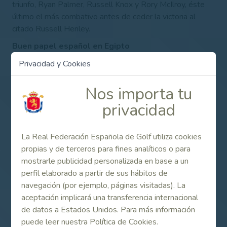
triunfo, Ryan Palmer, Russell Knox y Rory McIlroy, éste
último el más combativo antes de ceder la victoria al
citado Russell Henley.
Buen papel español en Egipto
La primera prueba de la semana en concluir fue la
Privacidad y Cookies
segunda cita del Circuito Alps 2014, el Red Sea Little
Venice Open, celebrada en el campo egipcio de Sokhna
Nos importa tu
Golf Club. Allí dos españoles, Borja Virto y Alfonso
privacidad
Gutiérrez compartieron la sexta plaza con siete golpes
bajo par.
La Real Federación Española de Golf utiliza cookies
El navarro, integrante de nuevo cuño del Programa Pro
propias y de terceros para fines analíticos o para
Spain, era segundo al comienzo de la tercera y definitiva
mostrarle publicidad personalizada en base a un
jornada, pero con 75 golpes en esos 18 hoyos perdió sus
perfil elaborado a partir de sus hábitos de
opciones de victoria. Ésta fue al final para el inglés
navegación (por ejemplo, páginas visitadas). La
Andrew Cooley (-15).
aceptación implicará una transferencia internacional
SEMANA 24 DE FEBRERO – 02 DE MARZO DE 2014
de datos a Estados Unidos. Para más información
puede leer nuestra Política de Cookies.
Circuito Europeo Masculino