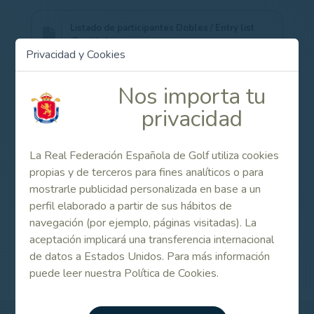
Listado de participantes Dobles / Entry list
(Double)
Privacidad y Cookies
Nos importa tu
Listado de participantes Individual / Entry list
(Single)
privacidad
Memorial Otilia Bonny Massieu
La Real Federación Española de Golf utiliza cookies
propias y de terceros para fines analíticos o para
mostrarle publicidad personalizada en base a un
perfil elaborado a partir de sus hábitos de
navegación (por ejemplo, páginas visitadas). La
Internacional de España Dobles e Individual Senior
aceptación implicará una transferencia internacional
Femenino 2014
de datos a Estados Unidos. Para más información
puede leer nuestra Política de Cookies.