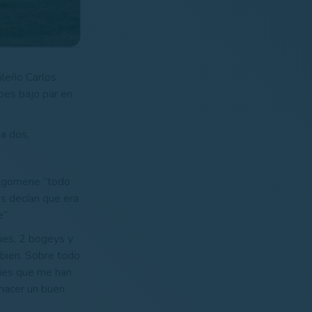
ileño Carlos
pes bajo par en
a dos,
tgomerie “todo
s decían que era
e”
dies, 2 bogeys y
 bien. Sobre todo
dies que me han
 hacer un buen