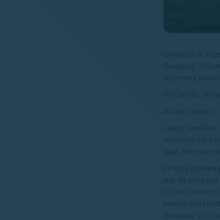
Comienza el Alps
González, “Monty
la primera jorna
Por detrás, el m
Álvaro Velasco
Carlos González
el mundo me lla
igual. Me empez
En esta primera 
uno de ellos por 
los dos primeros
metido en la par
resultado y los p