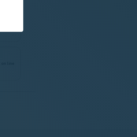
via para
 Alps de
as
 on line