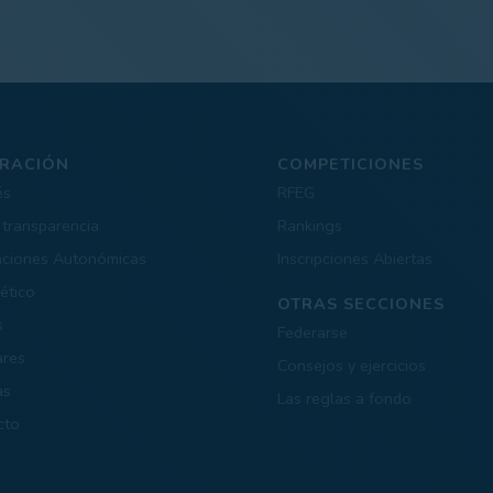
RACIÓN
COMPETICIONES
és
RFEG
 transparencia
Rankings
aciones Autonómicas
Inscripciones Abiertas
ético
OTRAS SECCIONES
s
Federarse
ares
Consejos y ejercicios
as
Las reglas a fondo
cto