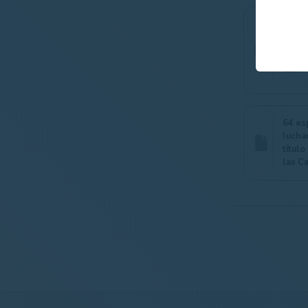
Jordi 
gran 
en el
Castil
64 es
lucha
título
las Ca