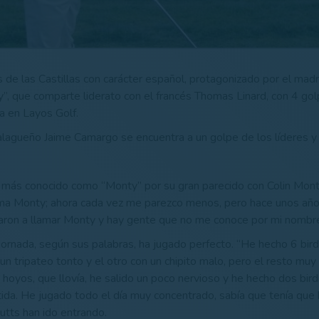
 de las Castillas con carácter español, protagonizado por el madr
”, que comparte liderato con el francés Thomas Linard, con 4 gol
da en Layos Golf.
alagueño Jaime Camargo se encuentra a un golpe de los líderes y 
, más conocido como “Monty” por su gran parecido con Colin Mon
ma Monty; ahora cada vez me parezco menos, pero hace unos año
aron a llamar Monty y hay gente que no me conoce por mi nombr
jornada, según sus palabras, ha jugado perfecto. “He hecho 6 bir
un tripateo tonto y el otro con un chipito malo, pero el resto muy
 hoyos, que llovía, he salido un poco nervioso y he hecho dos bir
tida. He jugado todo el día muy concentrado, sabía que tenía que
utts han ido entrando.