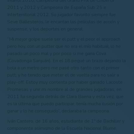
Infantil 2010, Campeona del Grand Prix de Chiberta
2011 y 2012 y Campeona de España Sub 25 e
Interterritorial 2012. Su jugador favorito siempre fue
Seve Ballesteros, le encantan las películas de acción y
suspense, y los deportes en general.
“Mi mejor golpe suele ser el putt y el peor el approach
pero hoy, con un putter que no era el mío habitual, lo he
pasado un poco mal y por poco si me gana Cova
(Covadonga Sanjuán). En el 18 pegué un tirazo dejando la
bola a un metro pero me pasé otro tanto con el primer
putt, y he tenido que meter el de vuelta para no salir a
play-off. Estoy muy contenta por haber ganado Lacoste
Promesas y unir mi nombre al de grandes jugadoras, en
2011 fui segunda detrás de Clara Baena y esta vez, que
es la ultima que puedo participar, tenía mucha ilusión por
ganar y lo he conseguido”, declaraba la campeona.
Iván Cantero, de 16 años, estudiante de 1º de Bachiller y
componente asimismo de la Escuela Nacional Blume,