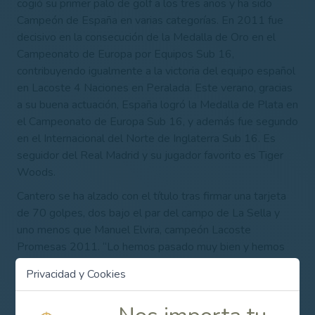
cogió su primer palo de golf a los tres años y ha sido
Campeón de España en varias categorías. En 2011 fue
decisivo en la consecución de la
Medalla de Oro en el
Campeonato de Europa por Equipos Sub 16,
contribuyendo igualmente a la victoria del equipo español
en Lacoste 4 Naciones en Peralada. E
ste verano, gracias
a su buena actuación, España logró la Medalla de Plata en
el Campeonato de Europa Sub 16, y además fue segundo
en el Internacional del Norte de Inglaterra Sub 16. Es
seguidor del Real Madrid y su jugador favorito es Tiger
Woods.
Cantero se ha alzado con el título tras firmar una tarjeta
de 70 golpes, dos bajo el par del campo de La Sella y
uno menos que Manuel Elvira, campeón Lacoste
Promesas 2011. “Lo hemos pasado muy bien y hemos
aprendido mucho con Olazábal, Jiménez y Garrido;
Privacidad y Cookies
tenemos muchísima suerte, no creo que haya muchos
golfistas que puedan decir que han entrenado con estos
campeones. Garrido nos enseñó la estrategia en el