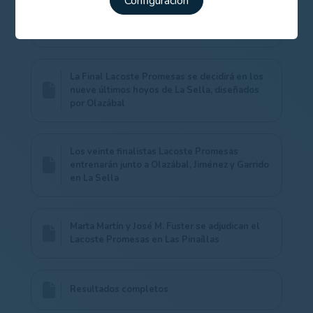
Configuración
Una jornada inolvidable en La Sella junto a
Olazábal, Jiménez y Garrido en la Final
Lacoste Promesas
La Final Lacoste Promesas se decidirá en los
nueve últimos hoyos de La Sella, diseñados
por Olazábal
Los veinte finalistas Lacoste Promesas
entrenarán junto a Olazábal, Jiménez y Garrido
en La Sella
Marta Martín y José M. Fuster se adjudican el
Lacoste Promesas en Las Pinaíllas
Resultados completos