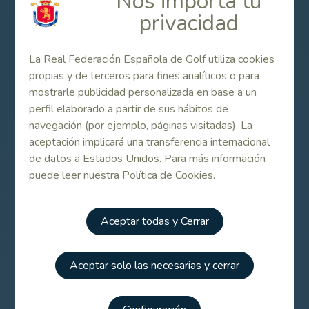
Nos importa tu
privacidad
campo, muchas veces no hace falta pegar el Drive, y
Olazábal y Jiménez me hicieron pequeños cambios en la
subida del swing, que hoy he puesto en práctica y han
La Real Federación Española de Golf utiliza cookies
funcionado. He jugado bien, sobre todo los hierros y el
propias y de terceros para fines analíticos o para
Drive, yo no soy un gran pegador pero últimamente he
mostrarle publicidad personalizada en base a un
ganado distancia. En el 18 me fui al búnker pero he hecho
perfil elaborado a partir de sus hábitos de
muy buena sacada y la he dejado a un metro para no salir
navegación (por ejemplo, páginas visitadas). La
a play-off con Manu (Manuel Elvira), él ganó el año
aceptación implicará una transferencia internacional
pasado y ¡esta vez me tocaba a mí!”.
de datos a Estados Unidos. Para más información
puede leer nuestra Política de Cookies.
Contenido Relacionado
Aceptar todas y Cerrar
La Ryder Cup, protagonista en la Final Lacoste
Promesas en La Sella, reducida a 18 hoyos
por lluvia y granizo
Aceptar solo las necesarias y cerrar