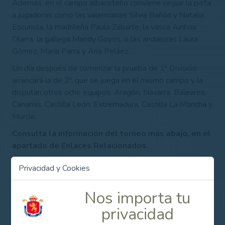
Además, en el campo albaceteño conviene seguir la pista
a jugadoras como las valencianas Silvia Bañón y Natalia
Escuriola, la madrileña Paula Zabarte, la vasca Ainhoa
Olarra, la gallega Mandy Goyos, o las andaluzas Laura
Gómez, María Parra y Ana Peláez.
Un día después de comenzar la prueba de 1ª División
arrancará la de 2ª, que se juega en el mismo campo y la
disputan otros ocho equipos: Aragón, Navarra, Baleares,
Canarias, Castilla León, Extremadura, Castilla La Mancha y
Murcia.
Consulta la información del torneo más abajo, en el
apartado de Enlaces Relacionados.
Privacidad y Cookies
Contenido Relacionado
Nos importa tu
privacidad
Interterritorial Femenino Sub-25 de 1ª y 2ª
División 2012