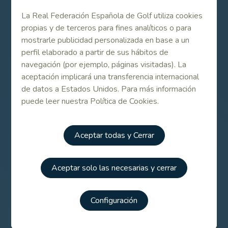
La Real Federación Española de Golf utiliza cookies
propias y de terceros para fines analíticos o para
Listado de participantes Segunda División
mostrarle publicidad personalizada en base a un
perfil elaborado a partir de sus hábitos de
navegación (por ejemplo, páginas visitadas). La
Listado de participantes Primera División
aceptación implicará una transferencia internacional
de datos a Estados Unidos. Para más información
puede leer nuestra Política de Cookies.
Galería de fotos
Aceptar todas y Cerrar
Consulta de resultados y horarios
Aceptar solo las necesarias y cerrar
Configuración
Interterritorial Sub 25 Femenino 1ª y 2ª División Reale
2012