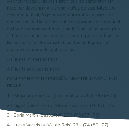
Asenguinolaza y Nieves Martín, que se esmeraron sin
fruto por desbancar a Martina Muñoz de su privilegiada
posición. Al final, 5 golpes de renta sobre la pareja de
benjaminas de Basozábal, club con opciones de repetir el
éxito de la edición anterior, cuando María Villanueva ganó
el título en juego, una prolífica cantera que constituye, en
Basozábal y en otros muchos puntos de España, la
esencia del futuro del golf español.
Así fue la primera jornada
Así fue la segunda jornada
CAMPEONATO DE ESPAÑA INFANTIL MASCULINO
REALE
1.- Alejandro González (La Junquera) 225 (74+76+75)
2.- Iñigo López-Pizarro (Val de Rois) 228 (76+76+76)
3.- Borja Martín (Basozábal) 230 (75+77+78)
4.- Lucas Vacarisas (Val de Rois) 231 (74+80+77)