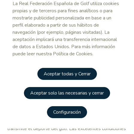
La Real Federación Española de Golf utiliza cookies
+.- Natalia Aseguinolaza (Basozábal) 136 (44+47+45)
propias y de terceros para fines analíticos o para
mostrarle publicidad personalizada en base a un
4.- Marta Benages (Can Cuyás) 142 (49+49+44)
perfil elaborado a partir de sus hábitos de
5.- Alicia Martínez (Reus Aiguesverd) 144 (49+47+48)
navegación (por ejemplo, páginas visitadas). La
aceptación implicará una transferencia internacional
Resultados finales
de datos a Estados Unidos. Para más información
ALREDEDOR DEL GREEN
puede leer nuestra Política de Cookies.
Palabras de aliento y agradecimiento
El Presidente de la Real Federación Española de Golf,
Aceptar todas y Cerrar
Gonzaga Escauriaza, tuvo cariñosas palabras de aliento y
agradecimiento para todos los jóvenes golfistas que han
participado en estos Campeonatos de España Infantil,
Aceptar solo las necesarias y cerrar
Alevín y Benjamín REALE durante la tradicional entrega
de premios a los ganadores. Gonzaga Escauriaza destacó
Configuración
el esfuerzo y la calidad de todos, recordándoles la
importancia de aplicar en la vida los conceptos que
transmite el deporte del golf. Las excelentes condiciones