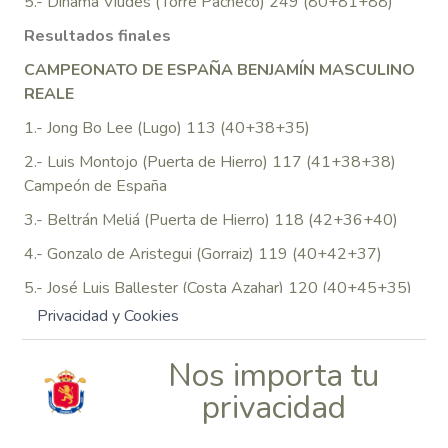
5.- Dinama Viudes (Torre Pacheco) 249 (80+81+88)
Resultados finales
CAMPEONATO DE ESPAÑA BENJAMÍN MASCULINO
REALE
1.- Jong Bo Lee (Lugo) 113 (40+38+35)
2.- Luis Montojo (Puerta de Hierro) 117 (41+38+38)
Campeón de España
3.- Beltrán Meliá (Puerta de Hierro) 118 (42+36+40)
4.- Gonzalo de Aristegui (Gorraiz) 119 (40+42+37)
5.- José Luis Ballester (Costa Azahar) 120 (40+45+35)
Privacidad y Cookies
Resultados finales
CAMPEONATO DE ESPAÑA BENJAMÍN FEMENINO
Nos importa tu
REALE
privacidad
1.- Martina Muñoz (Picassent) 131 (43+44+44)
2.- Nieves Martín (Basozábal) 136 (46+46+44)