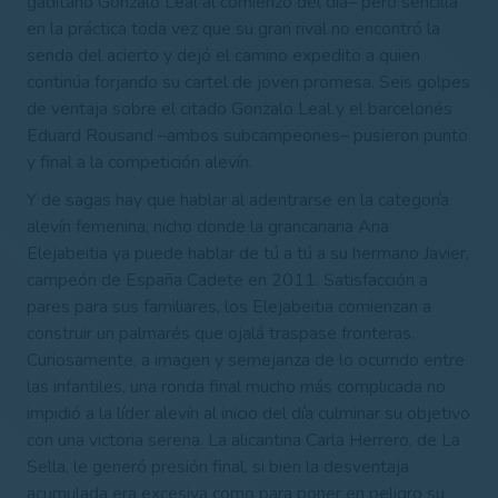
gaditano Gonzalo Leal al comienzo del día– pero sencilla
en la práctica toda vez que su gran rival no encontró la
senda del acierto y dejó el camino expedito a quien
continúa forjando su cartel de joven promesa. Seis golpes
de ventaja sobre el citado Gonzalo Leal y el barcelonés
Eduard Rousand –ambos subcampeones– pusieron punto
y final a la competición alevín.
Y de sagas hay que hablar al adentrarse en la categoría
alevín femenina, nicho donde la grancanaria Ana
Elejabeitia ya puede hablar de tú a tú a su hermano Javier,
campeón de España Cadete en 2011. Satisfacción a
pares para sus familiares, los Elejabeitia comienzan a
construir un palmarés que ojalá traspase fronteras.
Curiosamente, a
imagen y semejanza de lo ocurrido entre
las infantiles, una ronda final mucho más complicada no
impidió a la líder alevín al inicio del día culminar su objetivo
con una victoria serena. La alicantina Carla Herrero, de La
Sella, le generó presión final, si bien la desventaja
acumulada era excesiva como para poner en peligro su