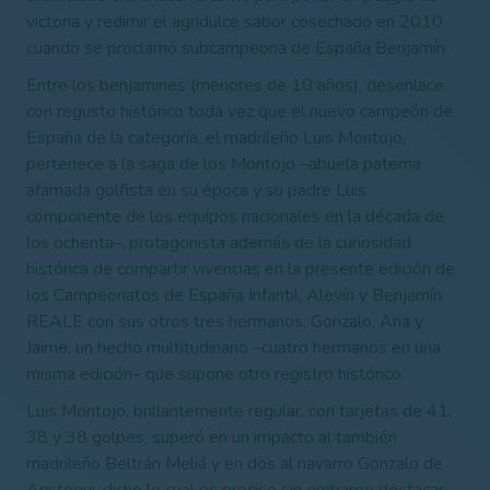
victoria y redimir el agridulce sabor cosechado en 2010
cuando se proclamó subcampeona de España Benjamín.
Entre los benjamines (menores de 10 años), desenlace
con regusto histórico toda vez que el nuevo campeón de
España de la categoría, el madrileño Luis Montojo,
pertenece a la saga de los Montojo –abuela paterna
afamada golfista en su época y su padre Luis
componente de los equipos nacionales en la década de
los ochenta–, protagonista además de la curiosidad
histórica de compartir vivencias en la presente edición de
los Campeonatos de España Infantil, Alevín y Benjamín
REALE con sus otros tres hermanos, Gonzalo, Ana y
Jaime, un hecho multitudinario –cuatro hermanos en una
misma edición– que supone otro registro histórico.
Luis Montojo, brillantemente regular, con tarjetas de 41,
38 y 38 golpes, superó en un impacto al también
madrileño Beltrán Meliá y en dos al navarro Gonzalo de
Aristegui, dicho lo cual es preciso sin embargo destacar