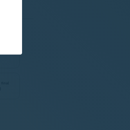
s
nada (2ª
 final
)