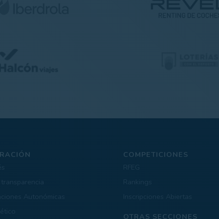
RACIÓN
COMPETICIONES
és
RFEG
 transparencia
Rankings
aciones Autonómicas
Inscripciones Abiertas
ético
OTRAS SECCIONES