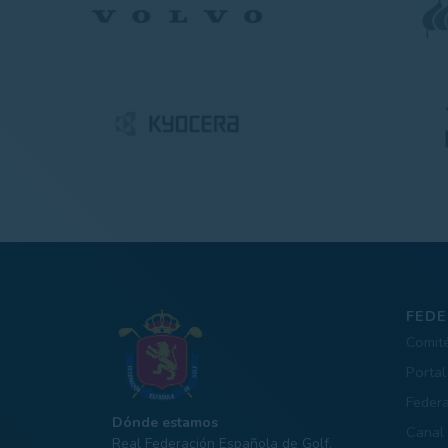
FEDE
Comit
Portal
Feder
Dónde estamos
Canal 
Real Federación Española de Golf.