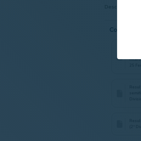
Descarga los r
Contenido
Catal
con f
Intert
25 Fe
Resul
semif
Divisi
Resul
(2ª Di