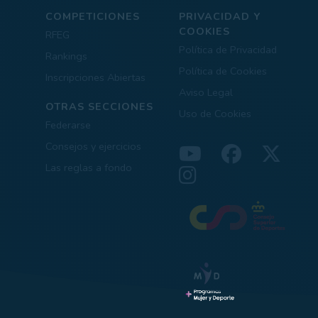
COMPETICIONES
PRIVACIDAD Y
COOKIES
RFEG
Política de Privacidad
Rankings
Política de Cookies
Inscripciones Abiertas
Aviso Legal
OTRAS SECCIONES
Uso de Cookies
Federarse
Consejos y ejercicios
Las reglas a fondo