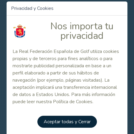
Contenido Relacionado
Privacidad y Cookies
Resultados completos primera categoría
Nos importa tu
masculina
privacidad
Resultados completos segunda categoría
La Real Federación Española de Golf utiliza cookies
masculina
propias y de terceros para fines analíticos o para
mostrarle publicidad personalizada en base a un
perfil elaborado a partir de sus hábitos de
Hoyo a hoyo categoría masculina
navegación (por ejemplo, páginas visitadas). La
aceptación implicará una transferencia internacional
de datos a Estados Unidos. Para más información
Resultados completos primera categoría
puede leer nuestra Política de Cookies.
femenina
Aceptar todas y Cerrar
Resultados completos segunda categoría
femenina