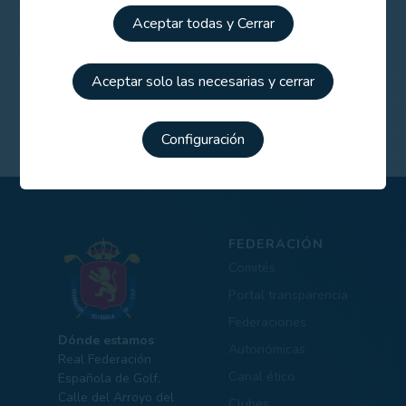
Aceptar todas y Cerrar
Aceptar solo las necesarias y cerrar
Configuración
FEDERACIÓN
Comités
Portal transparencia
Federaciones
Dónde estamos
Autonómicas
Real Federación
Canal ético
Española de Golf.
Calle del Arroyo del
Clubes