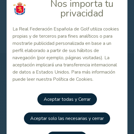
Nos importa tu
privacidad
Campeonato de España Dobles e Individual Masculino
La Real Federación Española de Golf utiliza cookies
2010
propias y de terceros para fines analíticos o para
mostrarle publicidad personalizada en base a un
perfil elaborado a partir de sus hábitos de
navegación (por ejemplo, páginas visitadas). La
aceptación implicará una transferencia internacional
Patrocinadores
de datos a Estados Unidos. Para más información
puede leer nuestra Política de Cookies.
Aceptar todas y Cerrar
Aceptar solo las necesarias y cerrar