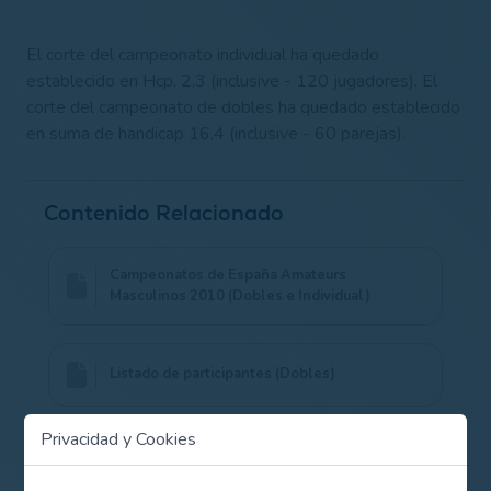
El corte del campeonato individual ha quedado
establecido en Hcp. 2,3 (inclusive - 120 jugadores). El
corte del campeonato de dobles ha quedado establecido
en suma de handicap 16,4 (inclusive - 60 parejas).
Contenido Relacionado
Campeonatos de España Amateurs
Masculinos 2010 (Dobles e Individual)
Listado de participantes (Dobles)
Privacidad y Cookies
Listado de participantes (Individual)