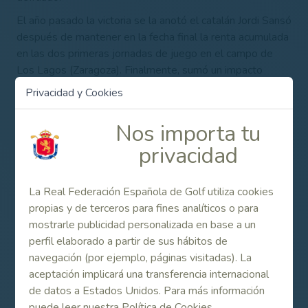
El año pasado la victoria se la anotó el catalán Jordi Sansó
después de mantener en la fecha final la renta acumulada
en las dos primeras jornadas de juego en el campo de
Los Lagos (Zaragoza). Finalmente, sumó un impacto
menos que el madrileño Nicolás Moliner.
Privacidad y Cookies
Nos importa tu
Contenido Relacionado
privacidad
Resultados finales
La Real Federación Española de Golf utiliza cookies
propias y de terceros para fines analíticos o para
mostrarle publicidad personalizada en base a un
Listado de inscritos
perfil elaborado a partir de sus hábitos de
navegación (por ejemplo, páginas visitadas). La
aceptación implicará una transferencia internacional
de datos a Estados Unidos. Para más información
Campeonato de España Masculino de 3ª Categoría
puede leer nuestra Política de Cookies.