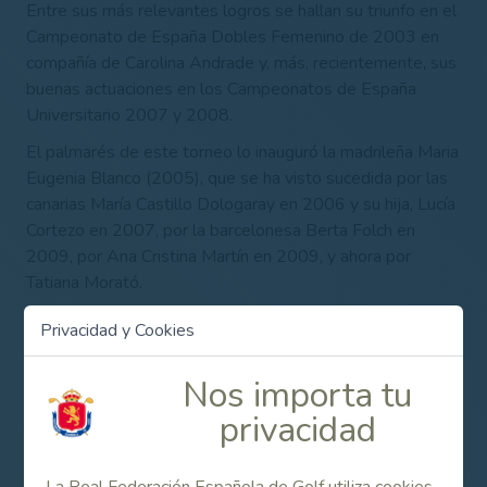
Entre sus más relevantes logros se hallan su triunfo en el
Campeonato de España Dobles Femenino de 2003 en
compañía de Carolina Andrade y, más, recientemente, sus
buenas actuaciones en los Campeonatos de España
Universitario 2007 y 2008.
El palmarés de este torneo lo inauguró la madrileña Maria
Eugenia Blanco (2005), que se ha visto sucedida por las
canarias María Castillo Dologaray en 2006 y su hija, Lucía
Cortezo en 2007, por la barcelonesa Berta Folch en
2009, por Ana Cristina Martín en 2009, y ahora por
Tatiana Morató.
El torneo, un año más, ha contado con el patrocinio de
Privacidad y Cookies
Gesver Deportiva, cuya principal actividad es la gestión y
organización de campeonatos de golf para empresas, así
Nos importa tu
como la contratación de clases de golf para grupos y
privacidad
empresas. Además, Gesver Deportiva es proveedora de
material de golf y merchandising para todo tipo de
eventos deportivos.
RESULTADOS FINALES
1.- Tatiana