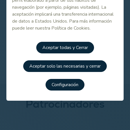
perfil elaborado a partir de sus hábitos de
(74+76+74)
navegación (por ejemplo, páginas visitadas). La
COMPETICIÓN FEMENINA
1.- Carly Booth (SCO) 217
aceptación implicará una transferencia internacional
(69+76+72) 2.- Sofia Hoglund (FIN) 220 (73+72+75)
de datos a Estados Unidos. Para más información
3.- Fanny Wolte (AUT) 221 (75+71+75) … 5.- Elia Folch
puede leer nuestra Política de Cookies.
(ESP) 223 (76+75+72) 23.- Mandy Goyos (ESP) 236
(80+78+78)
Aceptar todas y Cerrar
COMPETICIÓN POR EQUIPOS
1.- Italia 656 2.-
Inglaterra 665 3.- Escocia 667 4.- España 669
Aceptar solo las necesarias y cerrar
Configuración
Patrocinadores