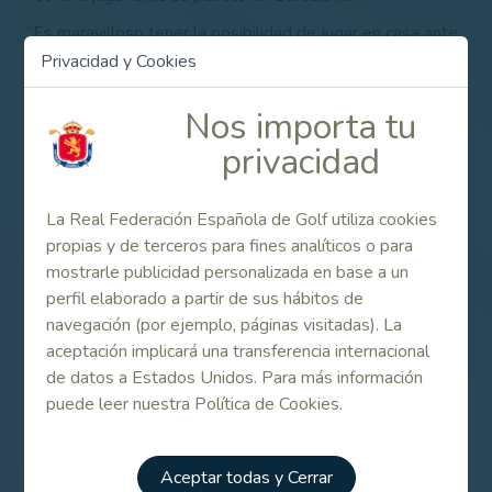
“Es maravilloso tener la posibilidad de jugar en casa ante
un público muy numeroso. El año pasado disfruté
Privacidad y Cookies
muchísimo en Madrid y terminé entre los diez primeros”,
explica.
Nos importa tu
“El Real Club de Golf El Prat es un campo fantástico y va
privacidad
a ser una semana digna de recordar. Tengo muchas ganas
de llegar a Barcelona en mayo”.
La Real Federación Española de Golf utiliza cookies
Jorge Villavecchia, director general de Damm: “Estamos
propias y de terceros para fines analíticos o para
orgullosos de ser el patrocinador principal del Estrella
mostrarle publicidad personalizada en base a un
Damm Catalunya Championship durante los próximos
perfil elaborado a partir de sus hábitos de
cinco años y queremos ofrecer un acontecimiento
navegación (por ejemplo, páginas visitadas). La
deportivo de primer nivel en el maravilloso Real Club de
aceptación implicará una transferencia internacional
Golf El Prat, un torneo que sirva para llevar Catalunya al
de datos a Estados Unidos. Para más información
público de todo el mundo”.
puede leer nuestra Política de Cookies.
“Es fantástico ver que jugadores como Pablo, Nacho y
Ángel compiten en el torneo, lo que da fe de la fortaleza
Aceptar todas y Cerrar
del golf español y potencia una semana que promete ser