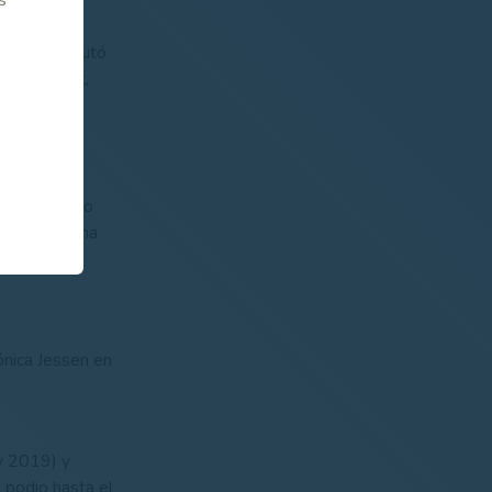
las se disputó
Marta Balet,
 Asunción
 estas mucho
a de Macarena
 Castillo y
ónica Jessen en
y 2019) y
 podio hasta el