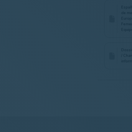
Españ
de me
Europ
Femen
Equip
Dossi
/ Cha
infor