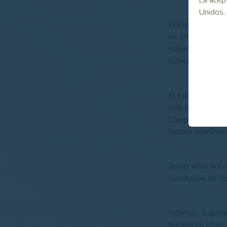
Unidos.
El equipo españo
en 1996, año en 
Isabel Lorenzana
Azpilicueta.
El equipo españ
más cercanas en 
Campomanes, Sol
Natalia Martínez
Todas ellas volv
sustitución de X
Además, España 
tercera en otras