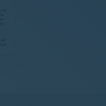
o de
ior
por
25
 del
icial