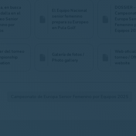
a, en busca
DOSSIER –
El Equipo Nacional
dalla en el
Campeonat
senior femenino
eo Senior
Europa Sen
prepara su Europeo
ino por
Femenino 
en Pula Golf
os
Equipos 20
er del torneo
Web oficial
Galería de fotos /
mpionship
torneo / Off
Photo gallery
mation
website
Campeonato de Europa Senior Femenino por Equipos 2025