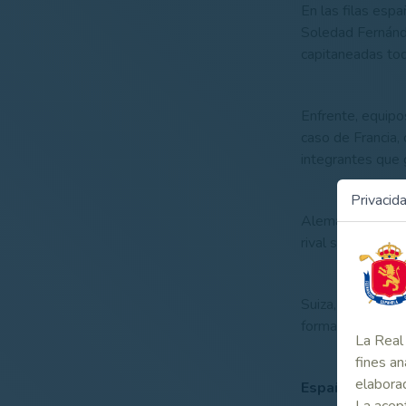
En las filas esp
Soledad Fernánde
capitaneadas tod
Enfrente, equipos
caso de Francia, 
integrantes que
Privacid
Alemania, con u
rival siempre a 
Suiza, finalista 
forman asimismo p
La Real 
fines an
elaborad
España, trece 
La acept