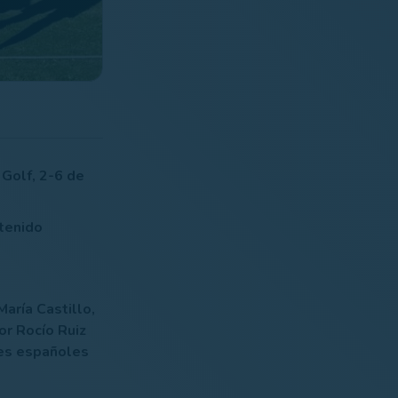
olf, 2-6 de
ntenido
aría Castillo,
or Rocío Ruiz
res españoles