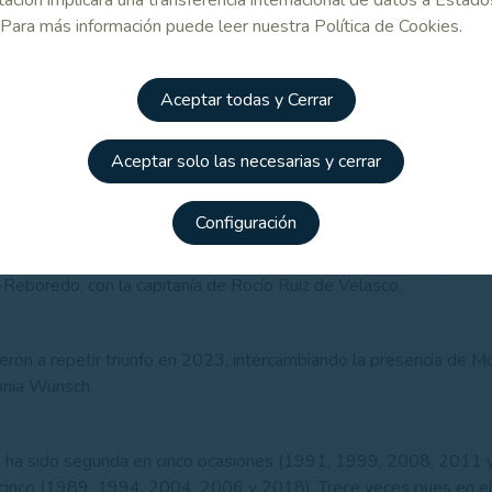
 Para más información puede leer nuestra Política de Cookies.
l ha ganado esta competición en dos ocasiones. La primera de el
que las españolas se apuntaron su primer triunfo de la mano de 
Aceptar todas y Cerrar
, Vicky Pertierra, Emma Villacieros, Josefina González Allende y
Aceptar solo las necesarias y cerrar
ol ha ganado asimismo esta competición en otras dos ocasiones,
Configuración
el tiempo, en la edición de 2021 gracias a la aportación conjunt
edad Fernández de Araoz, Xonia Wünsch, María de Orueta, María
-Reboredo, con la capitanía de Rocío Ruiz de Velasco.
ieron a repetir triunfo en 2023, intercambiando la presencia de M
onia Wünsch.
ha sido segunda en cinco ocasiones (1991, 1999, 2008, 2011 
 cinco (1989, 1994, 2004, 2006 y 2018). Trece veces pues en el