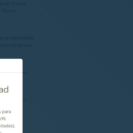
ía de Orueta,
 Alonso,
 la clasificación,
cinco de las seis
n 2022, es un
ediciones.
dad
 ahora un año,
s para
fil
itadas).
s