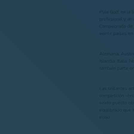
Pula Golf, en la
profesional y ama
Campeonato de Eu
veinte países en 
Alemania, Austria,
Islandia, Italia,
también parte en
Las brillantes a
competición –bro
sexto puesto obt
equilibrado que 
edad.