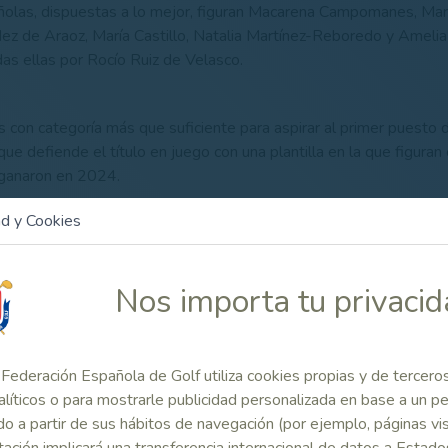
añolas, dispuestas a lo mejor, figuran Macarena Campomanes, Mar
z de Araoz, María Castillo, Natalia Martínez-Reboredo y Amelia
as ellas por Rocío Ruiz de Velasco.
 con categoría más que suficiente para aspirar al primer puesto de
que defiende el título en juego con una plantilla en la que figuran 
 ganaron en 2024.
ad y Cookies
n equipo integrado por cuatro de las componentes que ganaron e
tener en cuanta en base a los resultados obtenidos en las últimas 
Nos importa tu privaci
hace ahora un año, e Inglaterra, clasificada en tercera posición hace
arte del grupo de aspirantes a la victoria final.
Federación Española de Golf utiliza cookies propias y de tercero
alíticos o para mostrarle publicidad personalizada en base a un per
o a partir de sus hábitos de navegación (por ejemplo, páginas vis
veces subiendo al podio
ación implicará una transferencia internacional de datos a Estado