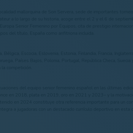
 localidad mallorquina de Son Servera, sede de importantes torneo
teur a lo largo de su historia, acoge entre el 2 y el 6 de septiem
ropa Senior Femenino por Equipos, cita de prestigio internacio
pos del título, España como anfitriona incluida.
 Bélgica, Escocia, Eslovenia, Estonia, Finlandia, Francia, Inglaterra
 Noruega, Países Bajos, Polonia, Portugal, República Checa, Suecia
 la competición.
ctuaciones del equipo senior femenino español en las últimas edic
nce en 2018, plata en 2019, oro en 2021 y 2023– y la motivaci
enido en 2024 constituye otra referencia importante para un co
integra a jugadoras con un destacado currículo deportivo en esta 