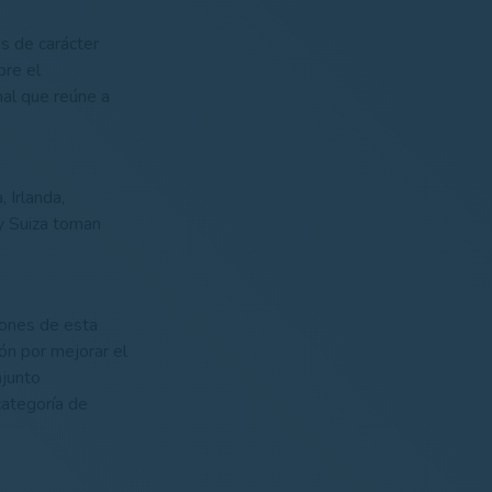
s de carácter
bre el
nal que reúne a
, Irlanda,
 y Suiza toman
iones de esta
ón por mejorar el
njunto
categoría de