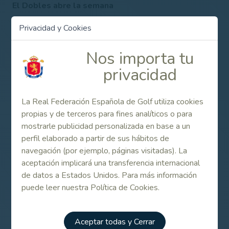
El Dobles abre la semana
Como es norma habitual, abre el fuego la prueba de
Privacidad y Cookies
Dobles, que contará con la participación de cuarenta y
nueve equipos aspirantes. En este torneo es baja la
Nos importa tu
pareja ganadora del año pasado, integrada por los
privacidad
hermanos Paradinas; o es baja al menos en parte, ya que
sólo compite Álvaro, que lo hará en compañía de Víctor
Chávarri (hándicap acumulado 1,6).
La Real Federación Española de Golf utiliza cookies
También son de la partida Jorge Rubio y Juan Leach
propias y de terceros para fines analíticos o para
(hándicap acumulado 0,4), vencedores en 2022 y 2023,
mostrarle publicidad personalizada en base a un
como también lo son Enrique Martínez y Francisco de
perfil elaborado a partir de sus hábitos de
Pablo (0,2), Ignacio González y Ramón Luengo (0,8); o
navegación (por ejemplo, páginas visitadas). La
Álvaro Llanza y Estanislao Urquijo (2,4), ganadores en la
aceptación implicará una transferencia internacional
edición de 2018.
de datos a Estados Unidos. Para más información
puede leer nuestra Política de Cookies.
Como es tradicional, la competición se juega en dos
rondas, la primera bajo la modalidad de Mejor Bola y la
segunda, Greensome.
Aceptar todas y Cerrar