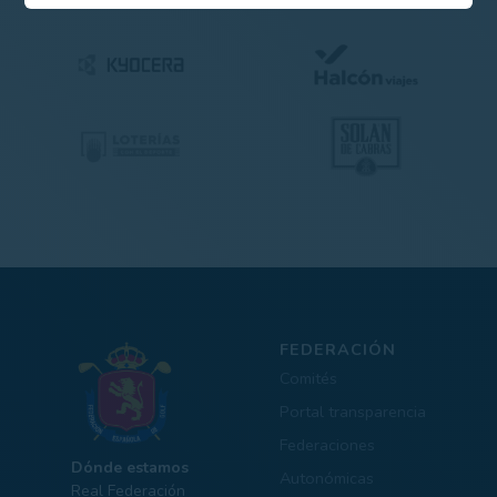
FEDERACIÓN
Comités
Portal transparencia
Federaciones
Dónde estamos
Autonómicas
Real Federación