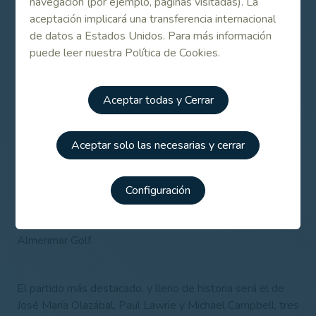
navegación (por ejemplo, páginas visitadas). La
un 5º puesto en el Senior Open llega a Golf Almerimar
aceptación implicará una transferencia internacional
dispuesto a lograr su primera victoria en el Senior Tour.
de datos a Estados Unidos. Para más información
puede leer nuestra Política de Cookies.
Sin victorias aún en el Legends también se encuentran el
gran José María Olazábal, el canario Carlos Suneson
Aceptar todas y Cerrar
ganador de un torneo del Tour, y el último en unirse al
Legends ha sido el madrileño Carlos Balmaseda, que
viene después de hacer top 20 en Zambia y Francia.
Aceptar solo las necesarias y cerrar
Todos ellos llegan a Almería dispuestos a levantar trofeo
Configuración
en la primera edición de la European Legends Cup, que
arranca el día 13 a partir de las 9 de la mañana, en
Almerimar Golf.
El partido más destacado, y lleno de historia será el de
José María Olazábal, Paul Lawrie y Michael Campbell, tres