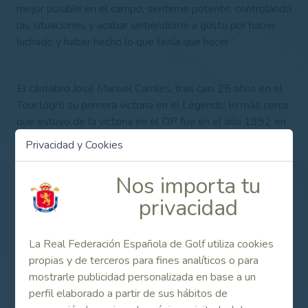
mejor posible en el campo, sentirme potente, controlando
las situaciones y acabar sintiéndome a gusto por haber
luchado y haber hecho lo que tenía que hacer
”.
El cántabro José Manuel Carriles, tras casi 25 años en el
Tour logró su primera victoria en el Legends; lo más cerca
que estuvo de la victoria en el DP fue en el año 1992 en
Alemania, donde se impuso Vijay Singh y tuvo que
Privacidad y Cookies
esperar hasta 2019 para lograr su primera victoria
internacional en el Legends Tour.
Nos importa tu
privacidad
Miguel Ángel Martín
, ganador de tres torneos del Tour y
el primer europeo continental en llegar a los 500 torneos
La Real Federación Española de Golf utiliza cookies
disputados, es el que mejor está situado en el ranking, en
propias y de terceros para fines analíticos o para
30ª posición. Sin victorias aún en el Legends, ha estado a
mostrarle publicidad personalizada en base a un
punto desde que se pasó al Legends y ha quedado en
perfil elaborado a partir de sus hábitos de
segunda posición en seis ocasiones. Después de firmar