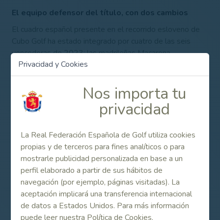
El equipo defensor del título, con dos cambios
El cuadro español presente en el recorrido esloveno de
Cubo Golf ha estado integrado por cuatro de las seis
vencedoras de 2023: las madrileñas Macarena
Privacidad y Cookies
Campomanes, Soledad Fernández de Araoz y María de
Orueta, y la canaria María Castillo, a las que se unieron la
Nos importa tu
también madrileña Xonia Wunsch y la gallega Beatriz
Corbacho ocupando el lugar de Mónica Jessen y Natalia
privacidad
Martínez-Reboredo. La función de capitana ha sido
siendo, un año más, para Rocío Ruiz de Velasco.
La Real Federación Española de Golf utiliza cookies
Resultados Finales
propias y de terceros para fines analíticos o para
1. Francia
mostrarle publicidad personalizada en base a un
perfil elaborado a partir de sus hábitos de
2. Suiza
navegación (por ejemplo, páginas visitadas). La
3. Inglaterra
aceptación implicará una transferencia internacional
de datos a Estados Unidos. Para más información
4. Alemania
puede leer nuestra Política de Cookies.