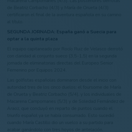
Macarena Campomanes (4/3). Las posteriores derrotas
de Beatriz Corbacho (4/3) y María de Orueta (4/3)
certificaron el final de la aventura española en su camino
al título.
SEGUNDA JORNADA: España ganó a Suecia para
optar a la quinta plaza
El equipo capitaneado por Rocío Ruiz de Velasco derrotó
con claridad al conjunto sueco (3,5-1,5) en la segunda
jornada de eliminatorias directas del Europeo Senior
Femenino por Equipos 2024.
Las golfistas españolas dominaron desde el inicio con
autoridad tres de los cinco duelos: el foursome de María
de Orueta y Beatriz Corbacho (5/4), y los individuales de
Macarena Campomanes (5/3) y de Soledad Fernández de
Araoz, que concluyó en reparto de puntos cuando el
triunfo español ya se había consumado. Esto sucedió
cuando María Castillo dio un vuelco a su partido para
acabar ganándolo con tres hoyos de antelación.