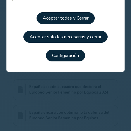
5. Bélgica
6. España
Aceptar todas y Cerrar
7. Irlanda
8. Suecia
Aceptar solo las necesarias y cerrar
Amplía la información del torneo más abajo, en el
apartado de Enlaces relacionados.
Configuración
Contenido Relacionado
España accede al cuadro que decidirá el
Europeo Senior Femenino por Equipos 2024
España encara con optimismo la defensa del
Europeo Senior Femenino por Equipos